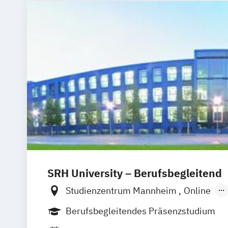
Physiotherapie
Psychologie
Psychosoziale Beratung und Gesundhe
Soziale Arbeit
Tanz- und Bewegungsth
SRH University – Berufsbegleitend
Studienzentrum Mannheim
Online
Studienzentrum Berlin
Studienzentru
Berufsbegleitendes Präsenzstudium
Studienzentrum Dresden
Studienzent