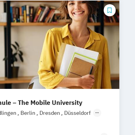
herheit
Osteopathie
Physiotherapie
Sportmanagement
le – The Mobile University
dlingen
Berlin
Dresden
Düsseldorf
over
Köln
München
Stuttgart
Leipzig
Wertheim
Wien