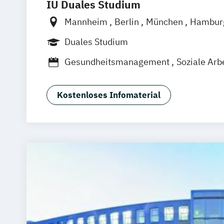
IU Duales Studium
Mannheim
Berlin
München
Hambur
Frankfurt am Main
Düsseldorf
Brem
Duales Studium
Nürnberg
Hannover
Dortmund
Leip
Gesundheitsmanagement
Soziale Arb
Online-Campus
Augsburg
Bielefeld
Dresden
Duisburg
Karlsruhe
Köln
Stuttgart
Aachen
deutschlandweit
B
Kostenloses Infomaterial