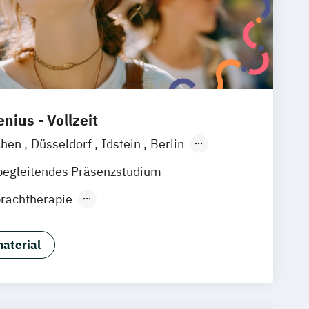
nius - Vollzeit
chen
Düsseldorf
Idstein
Berlin
ain
Köln
Heidelberg
Wiesbaden
begleitendes Präsenzstudium
raunschweig
Erfurt
rachtherapie
nces (EN)
Biomedicine (EN)
nährung & Fitness in der Prävention
aterial
Chiropraktik
Health Economics & Pharmacoeconomics