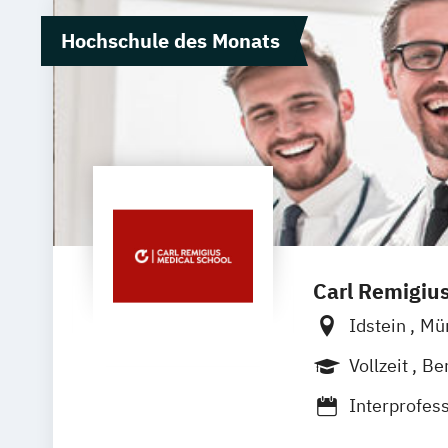
Hochschule des Monats
Carl Remigiu
Idstein
Mü
Heidelberg
Vollzeit
Be
Interprofes
Medizin- un