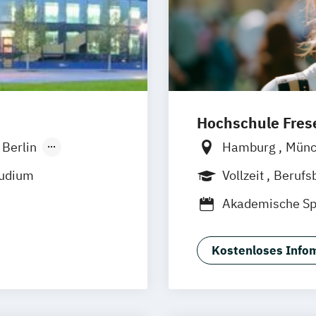
Hochschule Frese
Berlin
Hamburg
Mün
onn
Frankfurt am M
tudium
Vollzeit
Berufs
sseldorf
Wolfenbüttel
B
Akademische Sp
ratung
Biomedical Scie
 Hamm
und
Chiropraktik
Er
sruhe
Kostenloses Infom
Grundlagen der 
ig
International 
s München
)
(EN)