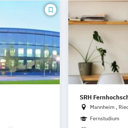
Lebensmittelsic
itsförderung
Soziale Arbeit
erapie (DE/EN)
SRH Fernhochschu
Mannheim
Rie
m Bozen
Hamburg
Hann
Fernstudium
rum Düsseldorf
Ellwangen
Zell