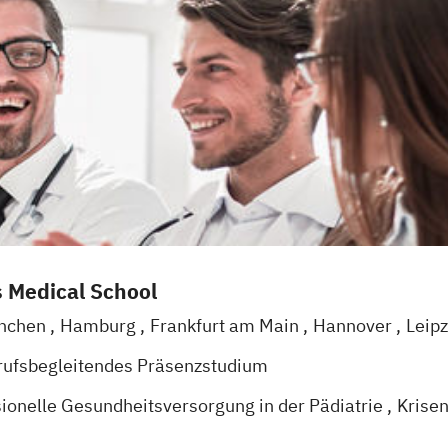
s Medical School
nchen
Hamburg
Frankfurt am Main
Hannover
Leip
rufsbegleitendes Präsenzstudium
sionelle Gesundheitsversorgung in der Pädiatrie
Krise
d Pflegepädagogik
Naturheilkunde & komplementäre 