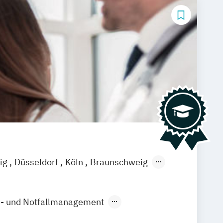
zig
Düsseldorf
Köln
Braunschweig
n- und Notfallmanagement
Medizin
Physician Assistance