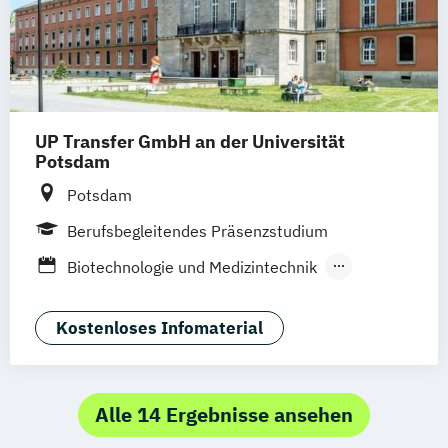
Berufserfahrene
Studienzentrum Graz
Studienzentrum Linz
Studienzentrum Wien
Studienzentrum Feldkirch
Studienzentrum Hamburg Logistik-Bachelor
UP Transfer GmbH an der Universität
Potsdam
Studienzentrum Judenburg
Potsdam
Berufsbegleitendes Präsenzstudium
Biotechnologie und Medizintechnik
Demografieorientiertes Sport- und
Gesundheitsmanagement
Kostenloses Infomaterial
Innovatives Gesundheitsmanagement
Alle 14 Ergebnisse ansehen