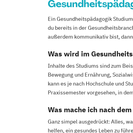
Gesundheitspäda
erkrankte und behinderte Menschen
Therapie- und Gesundheitsmanagement
Ein Gesundheitspädagogik Studium 
Physiotherapie oder Logopädie
du bereits in der Gesundheitsbranc
außerdem kommunikativ bist, dann 
Was wird im Gesundheits
Inhalte des Studiums sind zum Beis
Bewegung und Ernährung, Sozialwi
kann es je nach Hochschule und St
Praxissemester vorgesehen, in dem
Was mache ich nach dem
Ganz simpel ausgedrückt: Alles, wa
helfen, ein gesundes Leben zu führe