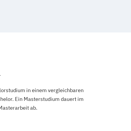
flege und Gesundheit
Pflege
ment
Pflegewissenschaft
ttherapie
.
lorstudium in einem vergleichbaren
helor. Ein Masterstudium dauert im
 Masterarbeit ab.