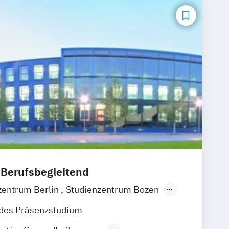
 Berufsbegleitend
zentrum Berlin
Studienzentrum Bozen
 Dresden
Studienzentrum Düsseldorf
ndes Präsenzstudium
 Ellwangen
Studienzentrum Frankfurt