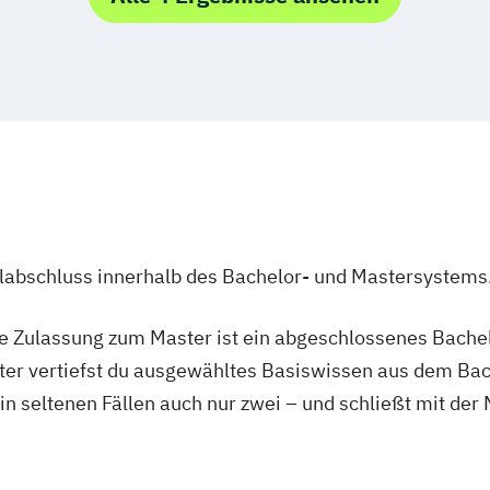
 Arbeit
chtung Therapie
Lehrer/-innen P
nd Gesundheit
Pflegemanage
nschaft -
Suchthilfe/Such
Fachrichtung
tseinrichtungen
itende Variante
ulabschluss innerhalb des Bachelor- und Mastersystems
undheit
ie Zulassung zum Master ist ein abgeschlossenes Bache
schung
ter vertiefst du ausgewähltes Basiswissen aus dem Bac
 in seltenen Fällen auch nur zwei – und schließt mit der
ie
Förderung
soziale Hilfen