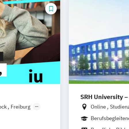
SRH University –
ock
Freiburg
Online
Studien
esden
Aachen
Studienzentrum
Berufsbegleite
uhe
Kassel
Studienzentrum