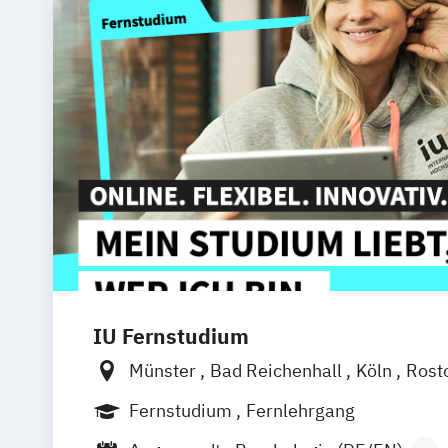
IU Fernstudium
Münster
Bad Reichenhall
Köln
Rost
Kiel
Frankfurt am Main
Stuttgart
Dr
Fernstudium
Fernlehrgang
Basel
Bielefeld
Deggendorf
Karlsr