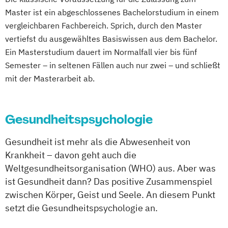
Pflege - duale Variante
Master ist ein abgeschlossenes Bachelorstudium in einem
Pflege- und Gesundheitsmanagement
vergleichbaren Fachbereich. Sprich, durch den Master
Psychiatrische Pflege/Psychische
vertiefst du ausgewähltes Basiswissen aus dem Bachelor.
Gesundheit
Ein Masterstudium dauert im Normalfall vier bis fünf
Soziale Arbeit
Semester – in seltenen Fällen auch nur zwei – und schließt
Soziale Arbeit und Forschung
mit der Masterarbeit ab.
Soziale Arbeit. Therapie
Förderung
Betreuung (Clinical Casework)
Therapie
Gesundheitspsychologie
Förderung
Betreuung (Clinical Casework) –
Gesundheit ist mehr als die Abwesenheit von
Psychosoziale Hilfen für gesundheitlich
Krankheit – davon geht auch die
gefährdete
Weltgesundheitsorganisation (WHO) aus. Aber was
erkrankte und behinderte Menschen
ist Gesundheit dann? Das positive Zusammenspiel
Therapie- und Gesundheitsmanagement –
zwischen Körper, Geist und Seele. An diesem Punkt
Fachrichtung Physiotherapie oder
setzt die Gesundheitspsychologie an.
Logopädie