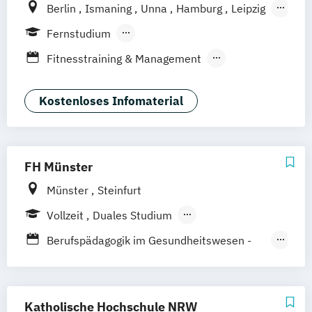
Berlin
Ismaning
Unna
Hamburg
Leipzig
Köln
Frankfurt
Mannheim
Stuttgart
Fernstudium
Wien
Innsbruck
Hannover
Berufsbegleitendes Präsenzstudium
Fitnesstraining & Management
Duales Studium
Vollzeit
Life Coaching
Medizinpädagogik
Physician Assistant
Physiotherapie
Kostenloses Infomaterial
Positive Psychologie & Coaching
Psychologie
Sport und angewandte
FH Münster
Trainingswissenschaft (versch.
Münster
Steinfurt
Schwerpunkte)
Vollzeit
Duales Studium
Berufsbegleitendes Präsenzstudium
Berufspädagogik im Gesundheitswesen -
Fachrichtung Pflege
Berufspädagogik im Gesundheitswesen -
Fachrichtung Therapie
Katholische Hochschule NRW