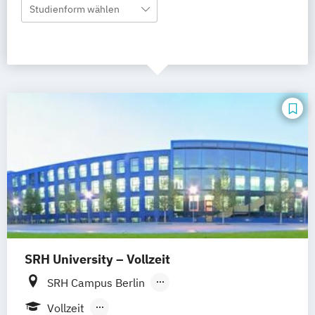
Studienform wählen
SRH University – Vollzeit
SRH Campus Berlin
SRH Campus Heidelberg
Vollzeit