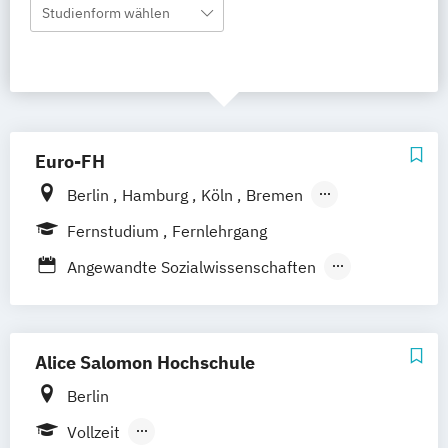
Studienform wählen
Euro-FH
Berlin
Hamburg
Köln
Bremen
Göttingen
Frankfurt am Main
Leipzig
Fernstudium
Fernlehrgang
München
Nürnberg
Stuttgart
Angewandte Sozialwissenschaften
Ernährungswissenschaften
Gesundheitsmanagement
Kindheits- und Jugendpädagogik
Alice Salomon Hochschule
Pflegemanagement
Berlin
Psychologie mit Schwerpunkt
Vollzeit
Gesundheitspsychologie