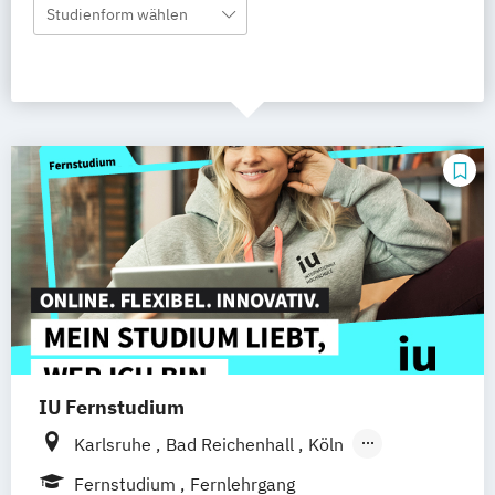
Studienform wählen
IU Fernstudium
Karlsruhe
Bad Reichenhall
Köln
Rostock
Freiburg
Kiel
Fernstudium
Fernlehrgang