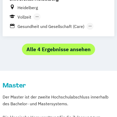
(Quereinstieg/Teilzeitstudium)
Heidelberg
Medizin
Medizinische Informatik
Vollzeit
Versorgungsforschung und
Berufsbegleitendes Präsenzstudium
Implementierungswissenschaft im
Gesundheit und Gesellschaft (Care)
Gesundheitswesen
Health Economics
Zahnmedizin
Health and Society in South Asia
International Health
Alle 4 Ergebnisse ansehen
Interprofessionelle Gesundheitsversorgung
Medizinische Informatik
Master
Der Master ist der zweite Hochschulabschluss innerhalb
des Bachelor- und Mastersystems.