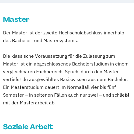
Lehrer/-innen Pflege und Gesundheit
(DE/EN)
Pflege
Pflegemanagement
Kindheitspädagogik
Master
Pflegewissenschaft
Leitungshandeln in der Pädagogik
Suchthilfe/Suchttherapie
Der Master ist der zweite Hochschulabschluss innerhalb
Logopädie
Medizintechnik
Pflege
des Bachelor- und Mastersystems.
Pflegemanagement
Pflegepädagogik
Physiotherapie
Psychologie
Die klassische Voraussetzung für die Zulassung zum
Public Health
Pädagogik
Pädagogik
Master ist ein abgeschlossenes Bachelorstudium in einem
Bildungsberatung und Leitung
vergleichbaren Fachbereich. Sprich, durch den Master
Soziale Arbeit
Sozialmanagement
vertiefst du ausgewähltes Basiswissen aus dem Bachelor.
Ein Masterstudium dauert im Normalfall vier bis fünf
Semester – in seltenen Fällen auch nur zwei – und schließt
mit der Masterarbeit ab.
Soziale Arbeit