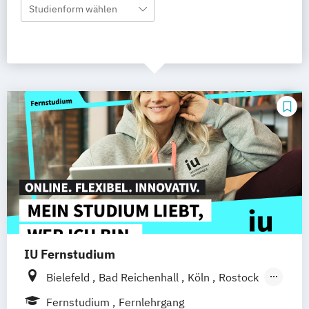
Studienform wählen
IU Fernstudium
Bielefeld
Bad Reichenhall
Köln
Rostock
Freiburg
Kiel
Frankfurt am Main
Fernstudium
Fernlehrgang