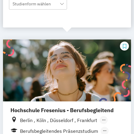
Studienform wählen
Hochschule Fresenius - Berufsbegleitend
Berlin
Köln
Düsseldorf
Frankfurt
Hamburg
Idstein
München
Wiesbaden
Berufsbegleitendes Präsenzstudium