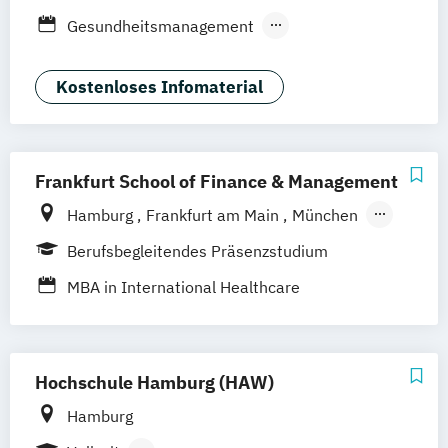
Düsseldorf
München
Dortmund
Bonn
Gesundheitsmanagement
Nürnberg
Medizintechnik & Management
Sozialmanagement
Kostenloses Infomaterial
Frankfurt School of Finance & Management
Hamburg
Frankfurt am Main
München
Düsseldorf
Online-Campus
Stuttgart
Berufsbegleitendes Präsenzstudium
MBA in International Healthcare
Management (IHM)
Hochschule Hamburg (HAW)
Hamburg