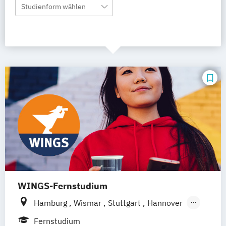
Studienform wählen
WINGS-Fernstudium
Hamburg
Wismar
Stuttgart
Hannover
Leipzig
Frankfurt am Main
Berlin
Fernstudium