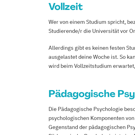
Logopädie
Medical Fitness & Athleti
Vollzeit
Medizinalfachberufe
Naturheilkunde und komplementäre He
Wer von einem Studium spricht, bez
Osteopathie i.V.
Studierende/r die Universität vor 
Pharmamanagement und Pharmaprodu
Physician Assistant
Physiotherapie
P
Allerdings gibt es keinen festen S
Psychologie mit Schwerpunkt Klinische
ausgelastet deine Woche ist. So ka
Psychologisches Empowerment
wird beim Vollzeitstudium erwartet
Psychosoziale Beratung in Sozialer Arb
Soziale Arbeit
Soziale Arbeit Duales 
Soziale Arbeit Präsenzstudium
Sozial
Pädagogische Psy
Die Pädagogische Psychologie besch
psychologischen Komponenten von Er
Gegenstand der pädagogischen Psych