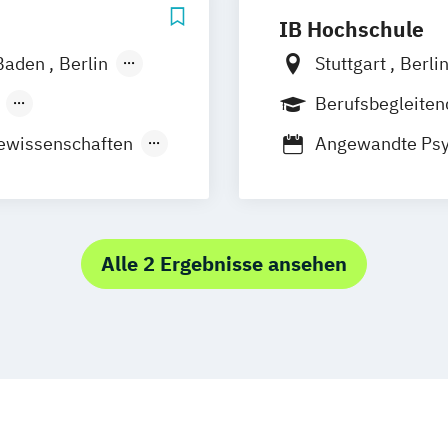
IB Hochschule
Baden
Berlin
Stuttgart
Berli
nover
Berufsbegleite
m
München
ewissenschaften
Angewandte Psy
Regenstauf
Angewandte The
stfildern
nt in der
Logopädie
Phy
g
Wuppertal
Digital Health M
lberg
Health Care Edu
Alle 2 Ergebnisse ansehen
k
Psychologie M.S
chmerztherapie
utz i.V.