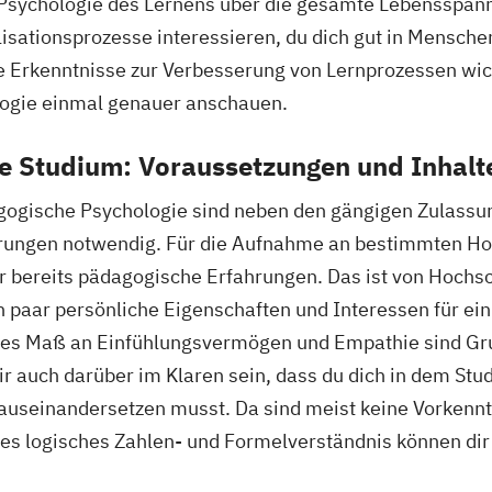
 Psychologie des Lernens über die gesamte Lebensspan
sationsprozesse interessieren, du dich gut in Menschen
Erkenntnisse zur Verbesserung von Lernprozessen wichti
ogie einmal genauer anschauen.
e Studium: Voraussetzungen und Inhalt
gogische Psychologie sind neben den gängigen Zulass
rungen notwendig. Für die Aufnahme an bestimmten Hoc
r bereits pädagogische Erfahrungen. Das ist von Hochs
ein paar persönliche Eigenschaften und Interessen für e
sses Maß an Einfühlungsvermögen und Empathie sind Gr
ir auch darüber im Klaren sein, dass du dich in dem Stu
useinandersetzen musst. Da sind meist keine Vorkenntn
s logisches Zahlen- und Formelverständnis können dir 