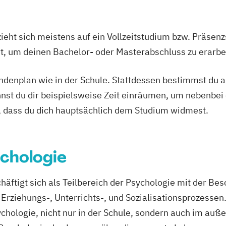
c Management
ilverfahren
ieht sich meistens auf ein Vollzeitstudium bzw. Präsenz
Ort, um deinen Bachelor- oder Masterabschluss zu erarbe
ktion
sychologie
tundenplan wie in der Schule. Stattdessen bestimmst du
 Psychologie und
nnst du dir beispielsweise Zeit einräumen, um nebenbei 
, dass du dich hauptsächlich dem Studium widmest.
eit
Studium
management
chologie
äftigt sich als Teilbereich der Psychologie mit der Be
ziehungs-, Unterrichts-, und Sozialisationsprozessen.
ologie, nicht nur in der Schule, sondern auch im auße