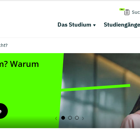
Suc
Das Studium
Studiengäng
cht?
e