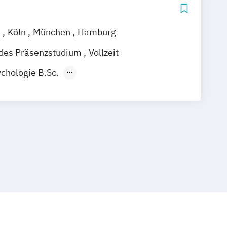
n
Köln
München
Hamburg
ndes Präsenzstudium
Vollzeit
chologie B.Sc.
rapiewissenschaft: Ergotherapie
siotherapie
Digital Health B.Sc.
.Sc.
Gesundheitspädagogik M.A.
cation / Gesundheitspädagogik B.A.
c.