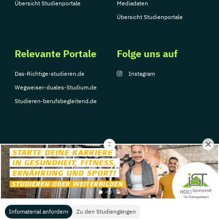
Übersicht Studienportale
Mediadaten
Übersicht Studienportale
Relevante Portale
Folge uns auf
Das-Richtige-studieren.de
Instagram
Wegweiser-duales-Studium.de
Studieren-berufsbegleitend.de
© Copyright 2026, TarGroup Media GmbH
Impressum
Datenschutzerklärung
Nutzungsbedingungen
Barrierefreihe
Sponsored
Infomaterial anfordern
Zu den Studiengängen