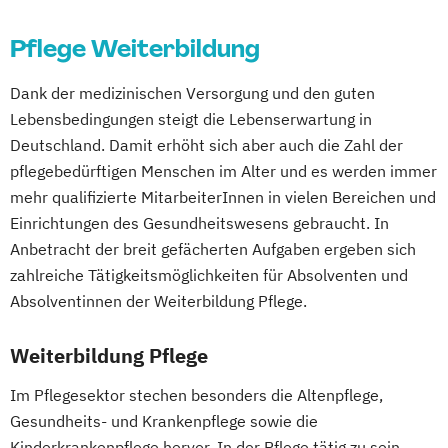
Gesundheitsberater/-in Fachrichtung
Fachkraft für gerontopsychiatrische
"Ernährung in besonderen Lebensphasen"
Pflege Weiterbildung
Betreuung und Pflege
Gesundheitspädagoge/-in -
Mentor(in) und Praxisanleiter(in)
Dank der medizinischen Versorgung und den guten
Gesundheitsberater/-in Fachrichtung
Palliative Care für die Ambulante Pflege
Lebensbedingungen steigt die Lebenserwartung in
"Heilpflanzenkunde"
Pflegeberater/-in nach § 7a SGB XI
Deutschland. Damit erhöht sich aber auch die Zahl der
Gesundheitspädagoge/-in -
Pflegedienstleitung
pflegebedürftigen Menschen im Alter und es werden immer
Gesundheitsberater/-in mit Fachrichtung
Pflegedienstleitung im ambulanten
mehr qualifizierte MitarbeiterInnen in vielen Bereichen und
"Lebensmittelunverträglichkeiten"
Pflegedienst
Einrichtungen des Gesundheitswesens gebraucht. In
Gewichtsmanagement
Anbetracht der breit gefächerten Aufgaben ergeben sich
Grundlagen der Ernährungsmedizin
zahlreiche Tätigkeitsmöglichkeiten für Absolventen und
Grundlagen der Phytotherapie
Absolventinnen der Weiterbildung Pflege.
Heilpflanzenkunde
Heilpraktiker/-in
Pflanzenkunde in der Ernährung
Weiterbildung Pflege
Sportmedizin
Tierernährungsberater/in
Im Pflegesektor stechen besonders die Altenpflege,
Traumafachberater/-in
Gesundheits- und Krankenpflege sowie die
Kinderkrankenpflege hervor. In der Pflege tätig zu sein,