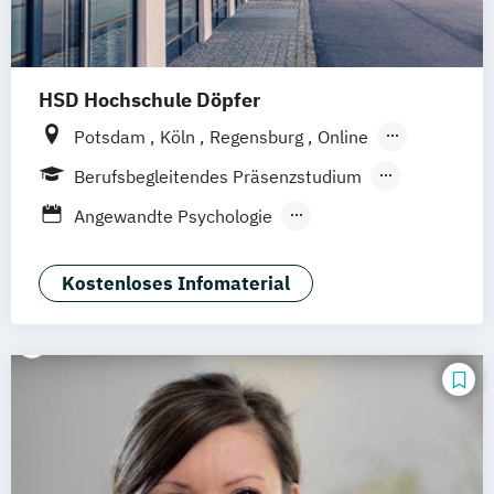
HSD Hochschule Döpfer
Potsdam
Köln
Regensburg
Online
Hamburg
Berufsbegleitendes Präsenzstudium
Vollzeit
Duales Studium
Fernstudium
Angewandte Psychologie
Fernlehrgang
Angewandte Therapiewissenschaften
Berufsbegleitender Präsenzlehrgang
Bildung und Erziehung in der Kindheit
Kostenloses Infomaterial
Ernährungspsychologie
Evidenz- und wissenschaftsbasierte
Versorgung im Rettungsdienst
Gesundheitspädagogik
Kommunikation und Beratung
Medizinpädagogik
Pflege