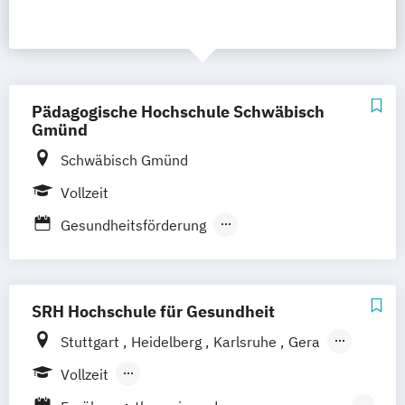
Pädagogische Hochschule Schwäbisch
Gmünd
Schwäbisch Gmünd
Vollzeit
Gesundheitsförderung
Gesundheitsförderung und Prävention
Pflegepädagogik
Pflegewissenschaft
SRH Hochschule für Gesundheit
Stuttgart
Heidelberg
Karlsruhe
Gera
Düsseldorf
Leverkusen
Bonn
Hamburg
Vollzeit
Bamberg
Fürth
Heide
Berufsbegleitendes Präsenzstudium