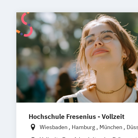
Hochschule Fresenius - Vollzeit
Wiesbaden
Hamburg
München
Düss
Berlin
Frankfurt am Main
Köln
Heid