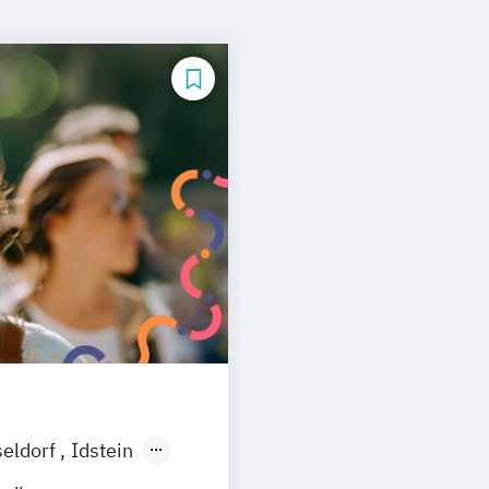
eldorf
Idstein
elberg