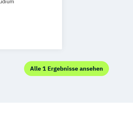
tudium
e (EN)
er Prävention
armacoeconomics
Physiotherapie
Alle 1 Ergebnisse ansehen