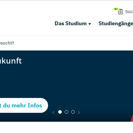
Suc
Das Studium
Studiengäng
esucht?
t du mehr Infos