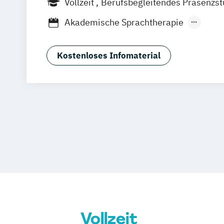
Vollzeit
Berufsbegleitendes Präsenzs
Wolfenbüttel
Braunschweig
Erfurt
Akademische Sprachtherapie
Biomedical Sciences (EN)
Biomedicin
Chiropraktik
Ernährung & Fitness in d
Kostenloses Infomaterial
Grundlagen der Chiropraktik
International Health Economics & Ph
(EN)
Lebensmittelsicherheit
Osteopathie
Soziale Arbeit
Sportmanagement
Vollzeit