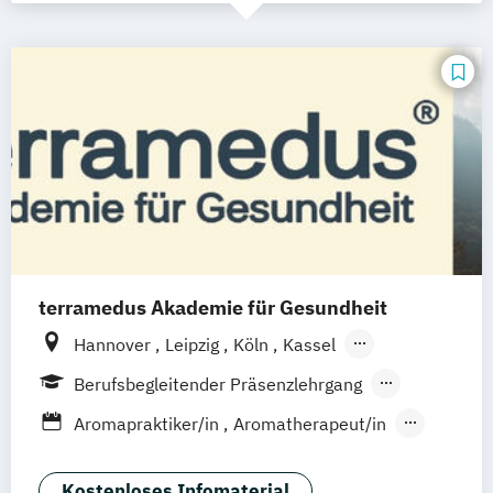
terramedus Akademie für Gesundheit
Hannover
Leipzig
Köln
Kassel
Frankfurt am Main
Nürnberg
Berufsbegleitender Präsenzlehrgang
Bovenau (Kiel
Rendsburg/Eckernförde)
Fernlehrgang
Fernstudium
Aromapraktiker/in
Aromatherapeut/in
Berlin
München Sendling
Bremen
Atem Coach
Ayurveda Masseur/in
Lindau (Bodensee)
Ayurvedische Ernährung
Kostenloses Infomaterial