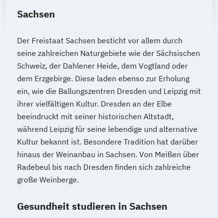
Ketogene Ernährung
Sachsen
Klangtherapeut/in /-pädagoge/in
Kosmetische Lymphdrainage
Der Freistaat Sachsen besticht vor allem durch
Lernpädagoge/in
seine zahlreichen Naturgebiete wie der Sächsischen
Lomi Lomi Nui Masseur/in
Schweiz, der Dahlener Heide, dem Vogtland oder
dem Erzgebirge. Diese laden ebenso zur Erholung
Massage- und Wellnesstherapeut/in
ein, wie die Ballungszentren Dresden und Leipzig mit
NLP Trainer/in
ihrer vielfältigen Kultur. Dresden an der Elbe
Personal- & Functionaltrainer/in (A-Lizenz)
beeindruckt mit seiner historischen Altstadt,
während Leipzig für seine lebendige und alternative
Phytotherapeut/in
Pilates Trainer/in
Kultur bekannt ist. Besondere Tradition hat darüber
Psychologische/r Berater/in
hinaus der Weinanbau in Sachsen. Von Meißen über
Qigong-Trainer/in
Rückenschullehrer/in
Radebeul bis nach Dresden finden sich zahlreiche
Shiatsu-Praktiker/in
große Weinberge.
Sport- und Fitnesstrainer/in (B-Lizenz)
Systemische/r Berater/in /-Coach
Gesundheit studieren in Sachsen
Tanz-und Bewegungspädagoge/in