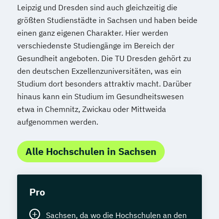
Leipzig und Dresden sind auch gleichzeitig die
Thai-Yoga Masseur/in
größten Studienstädte in Sachsen und haben beide
Train the Trainer – Trainer/in in der
einen ganz eigenen Charakter. Hier werden
Erwachsenenbildung
verschiedenste Studiengänge im Bereich der
Vegetarische und Vegane Ernährung
Gesundheit angeboten. Die TU Dresden gehört zu
Waldbaden-Coach & Kursleiter/in:
den deutschen Exzellenzuniversitäten, was ein
Waldbaden
Studium dort besonders attraktiv macht. Darüber
Wellnessmasseur/in
hinaus kann ein Studium im Gesundheitswesen
Wirbelsäulentherapie nach Dorn / Breuß
etwa in Chemnitz, Zwickau oder Mittweida
Yoga Trainer/in
aufgenommen werden.
Alle Hochschulen in Sachsen
Pro
Sachsen, da wo die Hochschulen an den