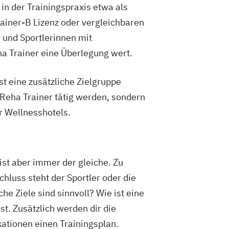
in der Trainingspraxis etwa als
Vorbereitung auf die amtsärztliche
rainer-B Lizenz oder vergleichbaren
r und Sportlerinnen mit
rung
Kindersport Trainer
a Trainer eine Überlegung wert.
r im Gesundheitssport
Life Coach
 im Gesundheitssport
t eine zusätzliche Zielgruppe
ner
Sporttherapeut
rnout-Coach
 Reha Trainer tätig werden, sondern
Spa-Management
r Wellnesshotels.
ist aber immer der gleiche. Zu
hluss steht der Sportler oder die
e Ziele sind sinnvoll? Wie ist eine
st. Zusätzlich werden dir die
kationen einen Trainingsplan.