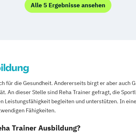
Alle 5 Ergebnisse ansehen
Ernährungsberat
Ernährungsberat
dung
Ernährungsberat
rwachsenenbildung
Fachberater für
Fachkraft für B
Fachtrainer/in f
ldbaden
Fachwirt/in für
ildung
(IHK)
uß
Fachwirt/in im 
Food Coach
Ga
lich für die Gesundheit. Andererseits birgt er aber auch
Geprüfter Ernäh
. An dieser Stelle sind Reha Trainer gefragt, die Sportl
Geprüfter Fachwi
n Leistungsfähigkeit begleiten und unterstützen. In ein
Gesundheitsför
otwendigen Fähigkeiten.
Geprüfter Fachw
Gesundheitsma
Reha Trainer Ausbildung?
Gesundheitsco