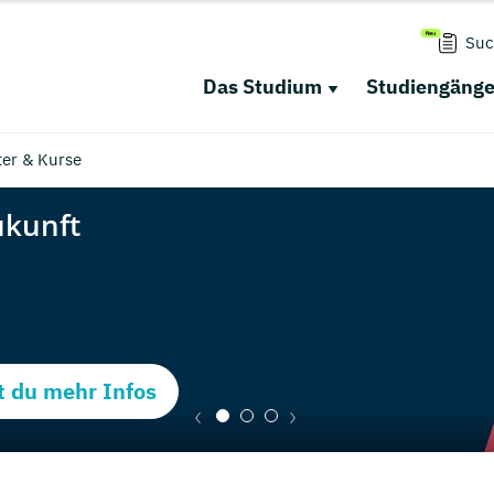
Suc
Das Studium
Studiengäng
ter & Kurse
t du mehr Infos