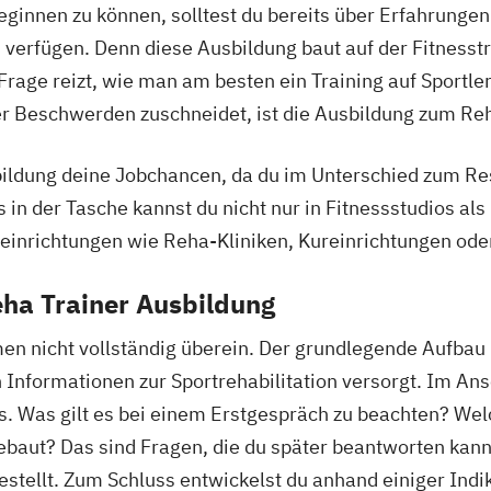
ginnen zu können, solltest du bereits über Erfahrungen 
Heilpraktiker - 
n verfügen. Denn diese Ausbildung baut auf der Fitnesst
Überprüfung
rage reizt, wie man am besten ein Training auf Sportle
Ketogene Ernäh
r Beschwerden zuschneidet, ist die Ausbildung zum Reh
Krankheitsbilde
Spiroergometrie
ildung deine Jobchancen, da du im Unterschied zum Res
Sportmentaltrai
Stress- und Bu
in der Tasche kannst du nicht nur in Fitnessstudios als
Wellness- und 
einrichtungen wie Reha-Kliniken, Kureinrichtungen ode
eha Trainer Ausbildung
en nicht vollständig überein. Der grundlegende Aufbau 
 Informationen zur Sportrehabilitation versorgt. Im Ansc
s. Was gilt es bei einem Erstgespräch zu beachten? Welch
gebaut? Das sind Fragen, die du später beantworten kann
stellt. Zum Schluss entwickelst du anhand einiger Indi