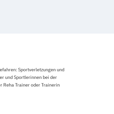
er für vegetarische Ernährung
er/in A-Lizenz
er/in B-Lizenz
Ernährungsfachwirt/in
 Nahrungsergänzungsmittel
etriebliches Gesundheitsmanagement
ür Sportrehabilitation
 Prävention und Gesundheitsförderung
Gesundheits- und Sozialwesen (IHK)
nzheitlicher Ernährungsberater
 Gefahren: Sportverletzungen und
rungsfachwirt
er und Sportlerinnen bei der
rt für Prävention und
er Reha Trainer oder Trainerin
derung (IHK)
irt im Betrieblichen
nagement
ach