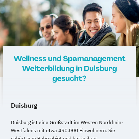
amtsärztliche Überprüfung
Ketogene Ernährung
Kindersport Trainer
Krankheitsbilder im Gesundheitssport
Life Coach
Spiroergometrie im Gesundheitssport
Sportmentaltrainer
Sporttherapeut
Wellness und Spamanagement
Stress- und Burnout-Coach
Weiterbildung in Duisburg
Wellness- und Spa-Management
gesucht?
Duisburg
Duisburg ist eine Großstadt im Westen Nordrhein-
Westfalens mit etwa 490.000 Einwohnern. Sie
gehört zum Ruhrgebiet und hat in ihrer