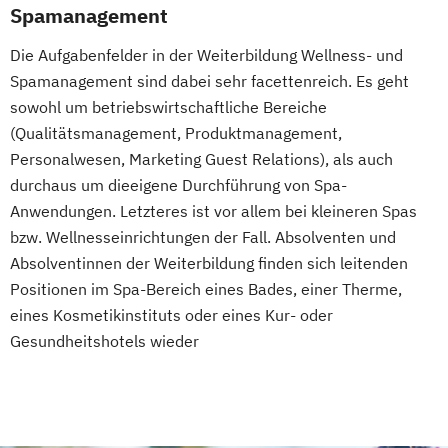
Spamanagement
Fachkraft für Betriebliches
Gesundheitsmanagement
Die Aufgabenfelder in der Weiterbildung Wellness- und
Fachtrainer/in für Sportrehabilitation
Spamanagement sind dabei sehr facettenreich. Es geht
sowohl um betriebswirtschaftliche Bereiche
Fachwirt/in für Prävention und
(Qualitätsmanagement, Produktmanagement,
Gesundheitsförderung (IHK)
Personalwesen, Marketing Guest Relations), als auch
Fachwirt/in im Gesundheits- und
durchaus um dieeigene Durchführung von Spa-
Sozialwesen (IHK)
Anwendungen. Letzteres ist vor allem bei kleineren Spas
Food Coach
bzw. Wellnesseinrichtungen der Fall. Absolventen und
Ganzheitlicher Ernährungsberater
Absolventinnen der Weiterbildung finden sich leitenden
Geprüfter Ernährungsfachwirt
Positionen im Spa-Bereich eines Bades, einer Therme,
Geprüfter Fachwirt für Prävention und
eines Kosmetikinstituts oder eines Kur- oder
Gesundheitsförderung (IHK)
Gesundheitshotels wieder
Geprüfter Fachwirt im Betrieblichen
Gesundheitsmanagement
Gesundheitscoach
Heilpraktiker - Vorbereitung auf die