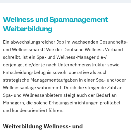
Waldbaden-Coach & Kursleiter/in:
Mentaltrainer Ausbildung
Coach
Ernährungsberater für Schwangere
Waldbaden
Nordic Walking Trainer Ausbildung
Psychotherapie (HP)
Ernährungsberater für Senioren
Wellnessmasseur/in
Pilates Trainer Ausbildung
Reha Trainer
Wellness und Spamanagement
Umgang mit Sterbenden
Ernährungsberater für Sportler
Wirbelsäulentherapie nach Dorn / Breuß
Seniorentrainer Ausbildung
Weiterbildung
Ernährungsberater für Sportler (inkl.
Yoga Trainer/in
Sportmassage Ausbildung
Ernährung C-Lizenz)
Ein abwechslungsreicher Job im wachsenden Gesundheits-
Wirbelsäulengymnastik Trainer Ausbildung
Ernährungsberater für Sportler A-Lizenz
und Wellnessmarkt: Wie der Deutsche Wellness Verband
Yoga Trainer Ausbildung
(inkl. Ernährung C-Lizenz und
schreibt, ist ein Spa- und Wellness-Manager die-/
Ernährungsberater für Sportler)
derjenige, die/der je nach Unternehmensstruktur sowie
Entscheidungsbefugnis sowohl operative als auch
Ernährungsberater für vegane Ernährung
strategische Managementaufgaben in einer Spa- und/oder
Ernährungsberater für vegetarische
Wellnessanlage wahrnimmt. Durch die steigende Zahl an
Ernährung
Spa- und Wellnessanbietern steigt auch der Bedarf an
Ernährungsberater/in A-Lizenz
Managern, die solche Erholungseinrichtungen profitabel
Ernährungsberater/in B-Lizenz
und kundenorientiert führen.
Ernährungsfachwirt/in
Fachberater für Nahrungsergänzungsmittel
Weiterbildung Wellness- und