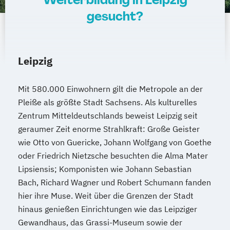
amtsärztliche Überprüfung
gesucht?
Ketogene Ernährung
Kindersport Trainer
Krankheitsbilder im Gesundheitssport
Life Coach
Leipzig
Spiroergometrie im Gesundheitssport
Sportmentaltrainer
Sporttherapeut
Stress- und Burnout-Coach
Mit 580.000 Einwohnern gilt die Metropole an der
Pleiße als größte Stadt Sachsens. Als kulturelles
Wellness- und Spa-Management
Zentrum Mitteldeutschlands beweist Leipzig seit
geraumer Zeit enorme Strahlkraft: Große Geister
wie Otto von Guericke, Johann Wolfgang von Goethe
oder Friedrich Nietzsche besuchten die Alma Mater
Lipsiensis; Komponisten wie Johann Sebastian
Bach, Richard Wagner und Robert Schumann fanden
hier ihre Muse. Weit über die Grenzen der Stadt
hinaus genießen Einrichtungen wie das Leipziger
Gewandhaus, das Grassi-Museum sowie der