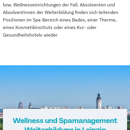
Fachkraft für Betriebliches
bzw. Wellnesseinrichtungen der Fall. Absolventen und
Gesundheitsmanagement
Absolventinnen der Weiterbildung finden sich leitenden
Fachtrainer/in für Sportrehabilitation
Positionen im Spa-Bereich eines Bades, einer Therme,
Fachwirt/in für Prävention und
eines Kosmetikinstituts oder eines Kur- oder
Gesundheitsförderung (IHK)
Gesundheitshotels wieder
Fachwirt/in im Gesundheits- und
Sozialwesen (IHK)
Food Coach
Ganzheitlicher Ernährungsberater
Geprüfter Ernährungsfachwirt
Geprüfter Fachwirt für Prävention und
Gesundheitsförderung (IHK)
Geprüfter Fachwirt im Betrieblichen
Gesundheitsmanagement
Gesundheitscoach
Wellness und Spamanagement
Heilpraktiker - Vorbereitung auf die
Weiterbildung in Leipzig