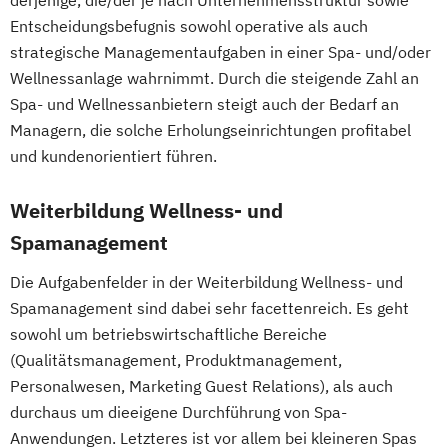
Ernährungsberater für Schwangere
Waldbaden
Nordic Walking Trainer Ausbildung
Entscheidungsbefugnis sowohl operative als auch
Ernährungsberater für Senioren
Wellnessmasseur/in
Pilates Trainer Ausbildung
Reha Trainer
strategische Managementaufgaben in einer Spa- und/oder
Ernährungsberater für Sportler
Wirbelsäulentherapie nach Dorn / Breuß
Seniorentrainer Ausbildung
Wellnessanlage wahrnimmt. Durch die steigende Zahl an
Ernährungsberater für Sportler (inkl.
Yoga Trainer/in
Sportmassage Ausbildung
Spa- und Wellnessanbietern steigt auch der Bedarf an
Ernährung C-Lizenz)
Wirbelsäulengymnastik Trainer Ausbildung
Managern, die solche Erholungseinrichtungen profitabel
Ernährungsberater für Sportler A-Lizenz
Yoga Trainer Ausbildung
und kundenorientiert führen.
(inkl. Ernährung C-Lizenz und
Ernährungsberater für Sportler)
Weiterbildung Wellness- und
Ernährungsberater für vegane Ernährung
Spamanagement
Ernährungsberater für vegetarische
Die Aufgabenfelder in der Weiterbildung Wellness- und
Ernährung
Spamanagement sind dabei sehr facettenreich. Es geht
Ernährungsberater/in A-Lizenz
sowohl um betriebswirtschaftliche Bereiche
Ernährungsberater/in B-Lizenz
(Qualitätsmanagement, Produktmanagement,
Ernährungsfachwirt/in
Personalwesen, Marketing Guest Relations), als auch
Fachberater für Nahrungsergänzungsmittel
durchaus um dieeigene Durchführung von Spa-
Anwendungen. Letzteres ist vor allem bei kleineren Spas