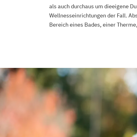
als auch durchaus um dieeigene Dur
Geprüfter Ernährungsfachwirt
Wellnesseinrichtungen der Fall. Ab
Geprüfter Fachwirt für Prävention und
Gesundheitsförderung (IHK)
Bereich eines Bades, einer Therme,
Geprüfter Fachwirt im Betrieblichen
Gesundheitsmanagement
Gesundheitscoach
Heilpraktiker - Vorbereitung auf die am
Überprüfung
Ketogene Ernährung
Kindersport Trai
Krankheitsbilder im Gesundheitssport
Spiroergometrie im Gesundheitssport
Sportmentaltrainer
Sporttherapeut
Stress- und Burnout-Coach
Wellness- und Spa-Management