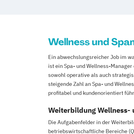
Ernährungsberater für Sportler
Ernährungsberater für Sportler (inkl. E
Lizenz)
Ernährungsberater für Sportler A-Lizenz
Wellness und Spa
C-Lizenz und Ernährungsberater für Spo
Ernährungsberater für vegane Ernähru
Ein abwechslungsreicher Job im wa
Ernährungsberater für vegetarische E
Ernährungsberater/in A-Lizenz
ist ein Spa- und Wellness-Manager 
Ernährungsberater/in B-Lizenz
Ernähr
sowohl operative als auch strateg
Fachberater für Nahrungsergänzungsmi
steigende Zahl an Spa- und Wellnes
Fachkraft für Betriebliches Gesundhe
profitabel und kundenorientiert füh
Fachtrainer/in für Sportrehabilitation
Fachwirt/in für Prävention und Gesund
Weiterbildung Wellness
(IHK)
Die Aufgabenfelder in der Weiterb
Fachwirt/in im Gesundheits- und Sozia
betriebswirtschaftliche Bereiche 
Food Coach
Ganzheitlicher Ernährung