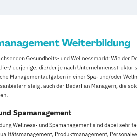
rnährung C-
 (inkl. Ernährung
management Weiterbildung
rtler)
ng
chsenden Gesundheits- und Wellnessmarkt: Wie der De
rnährung
die-/ derjenige, die/der je nach Unternehmensstruktur
ungsfachwirt/in
ische Managementaufgaben in einer Spa- und/oder Well
ttel
sanbietern steigt auch der Bedarf an Managern, die so
itsmanagement
ren.
heitsförderung
- und Spamanagement
ildung Wellness- und Spamanagement sind dabei sehr fa
lwesen (IHK)
(Qualitätsmanagement, Produktmanagement, Personalwe
sberater