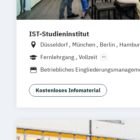
IST-Studieninstitut
Düsseldorf
München
Berlin
Hambur
Fernlehrgang
Vollzeit
Berufsbegleitender Präsenzlehrgang
Betriebliches Eingliederungsmanagem
BodyBuilding
Bäderbetriebsmanage
EMS-Trainer:in
Ernährungsberater:in 
Kostenloses Infomaterial
Ernährungscoach
Fitnessfachwirt:in
Fitnesstrainer:in B-Lizenz
Functional T
Gesunde Führung
Gesundheitsberater
Gesundheitsbetriebswirt:in
Group Fitn
Longevity Coach
Manager:in für Gesundheit im Betrieb