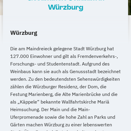
Paderborn
Regensburg
Ingolstadt
Würzburg
Fürth
Wolfsburg
Bremen
Erlenbach
Euskirchen
Frechen
Griesheim
Hamburg
Kornwestheim
Leichlingen
Würzburg
Leonberg
Lilienthal
Miesbach
Unterhaching
Weilheim
Wildau
Die am Maindreieck gelegene Stadt Würzburg hat
127.000 Einwohner und gilt als Fremdenverkehrs-,
Forschungs- und Studentenstadt. Aufgrund des
Weinbaus kann sie auch als Genussstadt bezeichnet
werden. Zu den bedeutendsten Sehenswürdigkeiten
zählen die Würzburger Residenz, der Dom, die
Festung Marienberg, die Alte Marienbrücke und die
als „Käppele“ bekannte Wallfahrtskirche Mariä
Heimsuchung. Der Main und die Main-
Uferpromenade sowie die hohe Zahl an Parks und
Gärten machen Würzburg zu einer lebenswerten