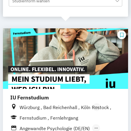
Studienform wählen
IU Fernstudium
Würzburg
Bad Reichenhall
Köln
Rostock
Freiburg
Kiel
Frankfurt am Main
Fernstudium
Fernlehrgang
Stuttgart
Dresden
Aachen
Basel
Angewandte Psychologie (DE/EN)