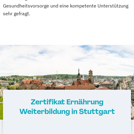
Gesundheitsvorsorge und eine kompetente Unterstützung
amtsärztliche Überprüfung
sehr gefragt.
Ketogene Ernährung
Kindersport Trainer
Krankheitsbilder im Gesundheitssport
Life Coach
Spiroergometrie im Gesundheitssport
Sportmentaltrainer
Sporttherapeut
Stress- und Burnout-Coach
Wellness- und Spa-Management
Zertifikat Ernährung
Weiterbildung in Stuttgart