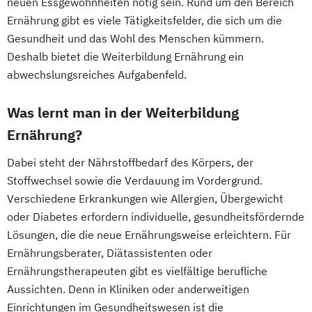
neuen Essgewohnheiten nötig sein. Rund um den Bereich
Fachkraft für Betriebliches
Ernährung gibt es viele Tätigkeitsfelder, die sich um die
Gesundheitsmanagement
Gesundheit und das Wohl des Menschen kümmern.
Fachtrainer/in für Sportrehabilitation
Deshalb bietet die Weiterbildung Ernährung ein
abwechslungsreiches Aufgabenfeld.
Fachwirt/in für Prävention und
Gesundheitsförderung (IHK)
Was lernt man in der Weiterbildung
Fachwirt/in im Gesundheits- und
Ernährung?
Sozialwesen (IHK)
Food Coach
Dabei steht der Nährstoffbedarf des Körpers, der
Ganzheitlicher Ernährungsberater
Stoffwechsel sowie die Verdauung im Vordergrund.
Geprüfter Ernährungsfachwirt
Verschiedene Erkrankungen wie Allergien, Übergewicht
Geprüfter Fachwirt für Prävention und
oder Diabetes erfordern individuelle, gesundheitsfördernde
Gesundheitsförderung (IHK)
Lösungen, die die neue Ernährungsweise erleichtern. Für
Geprüfter Fachwirt im Betrieblichen
Ernährungsberater, Diätassistenten oder
Gesundheitsmanagement
Ernährungstherapeuten gibt es vielfältige berufliche
Aussichten. Denn in Kliniken oder anderweitigen
Gesundheitscoach
Einrichtungen im Gesundheitswesen ist die
Heilpraktiker - Vorbereitung auf die