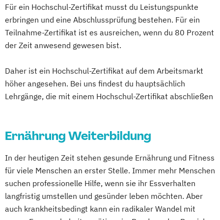
Mentaltrainer Ausbildung
Für ein Hochschul-Zertifikat musst du Leistungspunkte
Ernährungsberater für Schwangere
Nordic Walking Trainer Ausbildung
erbringen und eine Abschlussprüfung bestehen. Für ein
Ernährungsberater für Senioren
Pilates Trainer Ausbildung
Reha Trainer
Teilnahme-Zertifikat ist es ausreichen, wenn du 80 Prozent
Ernährungsberater für Sportler
Seniorentrainer Ausbildung
der Zeit anwesend gewesen bist.
Ernährungsberater für Sportler (inkl.
Sportmassage Ausbildung
Ernährung C-Lizenz)
Daher ist ein Hochschul-Zertifikat auf dem Arbeitsmarkt
Wirbelsäulengymnastik Trainer Ausbildung
Ernährungsberater für Sportler A-Lizenz
höher angesehen. Bei uns findest du hauptsächlich
Yoga Trainer Ausbildung
(inkl. Ernährung C-Lizenz und
Lehrgänge, die mit einem Hochschul-Zertifikat abschließen
Ernährungsberater für Sportler)
Ernährungsberater für vegane Ernährung
Ernährung Weiterbildung
Ernährungsberater für vegetarische
Ernährung
In der heutigen Zeit stehen gesunde Ernährung und Fitness
Ernährungsberater/in A-Lizenz
für viele Menschen an erster Stelle. Immer mehr Menschen
Ernährungsberater/in B-Lizenz
suchen professionelle Hilfe, wenn sie ihr Essverhalten
Ernährungsfachwirt/in
langfristig umstellen und gesünder leben möchten. Aber
Fachberater für Nahrungsergänzungsmittel
auch krankheitsbedingt kann ein radikaler Wandel mit