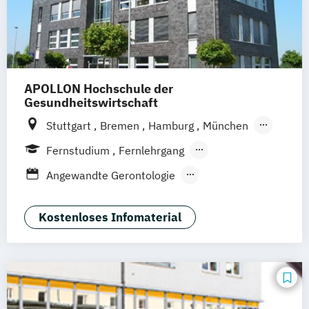
APOLLON Hochschule der
Gesundheitswirtschaft
Stuttgart
Bremen
Hamburg
München
Frankfurt
Köln
Göttingen
Leipzig
Fernstudium
Fernlehrgang
Zürich
Wien
Berlin
Berufsbegleitender Präsenzlehrgang
Angewandte Gerontologie
Angewandte Psychologie
Berufspädagogik
Kostenloses Infomaterial
Betriebliche*r Gesundheitsmanager*in
Betriebliches Gesundheitsmanagement
Ernährungsberatung
Ernährungswissenschaften