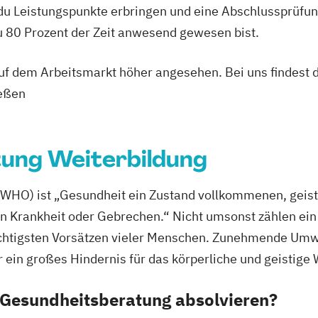
 du Leistungspunkte erbringen und eine Abschlussprüfun
Fachrichtung "E
du 80 Prozent der Zeit anwesend gewesen bist.
rnährung C-
Gesundheitspäda
 auf dem Arbeitsmarkt höher angesehen. Bei uns findest 
 (inkl. Ernährung
Fachrichtung "H
rtler)
Gesundheitspäda
ießen
ng
Fachrichtung "L
rnährung
Gewichtsmana
ung Weiterbildung
Grundlagen der
ungsfachwirt/in
Grundlagen der 
ttel
Heilpraktiker/-i
(WHO) ist „Gesundheit ein Zustand vollkommenen, geist
itsmanagement
Sportmedizin
T
n Krankheit oder Gebrechen.“ Nicht umsonst zählen ein
Traumafachberat
htigsten Vorsätzen vieler Menschen. Zunehmende Umwel
heitsförderung
ein großes Hindernis für das körperliche und geistige
lwesen (IHK)
 Gesundheitsberatung absolvieren?
sberater