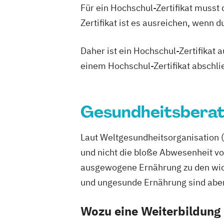
Für ein Hochschul-Zertifikat musst
Ernährungsberater für Sportler
Zertifikat ist es ausreichen, wenn 
Ernährungsberater für Sportler (inkl. E
Lizenz)
Daher ist ein Hochschul-Zertifikat
Ernährungsberater für Sportler A-Lizenz
C-Lizenz und Ernährungsberater für Spo
einem Hochschul-Zertifikat abschl
Ernährungsberater für vegane Ernähru
Ernährungsberater für vegetarische E
Ernährungsberater/in A-Lizenz
Gesundheitsberat
Ernährungsberater/in B-Lizenz
Ernähr
Fachberater für Nahrungsergänzungsmi
Laut Weltgesundheitsorganisation 
Fachkraft für Betriebliches Gesundhe
und nicht die bloße Abwesenheit vo
Fachtrainer/in für Sportrehabilitation
ausgewogene Ernährung zu den wic
Fachwirt/in für Prävention und Gesund
und ungesunde Ernährung sind aber 
(IHK)
Fachwirt/in im Gesundheits- und Sozia
Wozu eine Weiterbildung
Food Coach
Ganzheitlicher Ernährung