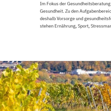
Im Fokus der Gesundheitsberatung s
Geprüfter Ernährungsfachwirt
Gesundheit. Zu den Aufgabenbereic
Geprüfter Fachwirt für Prävention und
Gesundheitsförderung (IHK)
deshalb Vorsorge und gesundheits
Geprüfter Fachwirt im Betrieblichen
stehen Ernährung, Sport, Stressm
Gesundheitsmanagement
Gesundheitscoach
Heilpraktiker - Vorbereitung auf die am
Überprüfung
Ketogene Ernährung
Kindersport Trai
Krankheitsbilder im Gesundheitssport
Spiroergometrie im Gesundheitssport
Sportmentaltrainer
Sporttherapeut
Stress- und Burnout-Coach
Wellness- und Spa-Management