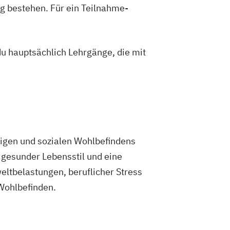
g bestehen. Für ein Teilnahme-
rnährung in besonderen Lebensphasen"
goge/-in - Gesundheitsberater/-in
du hauptsächlich Lehrgänge, die mit
eilpflanzenkunde"
goge/-in - Gesundheitsberater/-in mit
ebensmittelunverträglichkeiten"
gement
 Ernährungsmedizin
Phytotherapie
Heilpflanzenkunde
n
Pflanzenkunde in der Ernährung
igen und sozialen Wohlbefindens
ierernährungsberater/in
 gesunder Lebensstil und eine
er/-in
tbelastungen, beruflicher Stress
 Wohlbefinden.