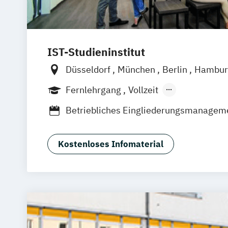
IST-Studieninstitut
Düsseldorf
München
Berlin
Hambur
Fernlehrgang
Vollzeit
Berufsbegleitender Präsenzlehrgang
Betriebliches Eingliederungsmanagem
BodyBuilding
Bäderbetriebsmanage
EMS-Trainer:in
Ernährungsberater:in 
Kostenloses Infomaterial
Ernährungscoach
Fitnessfachwirt:in
Fitnesstrainer:in B-Lizenz
Functional T
Gesunde Führung
Gesundheitsberater
Gesundheitsbetriebswirt:in
Group Fitn
Longevity Coach
Manager:in für Gesundheit im Betrieb