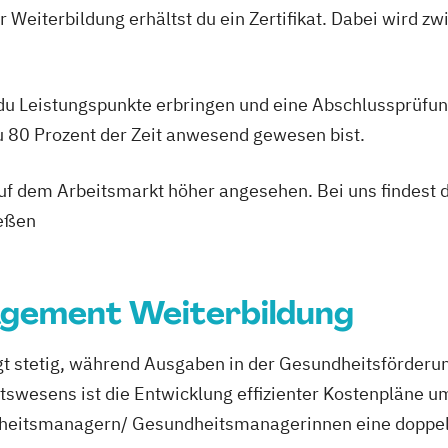
erapie
 Weiterbildung erhältst du ein Zertifikat. Dabei wird 
rnährung
Shiatsu
nnung
ungsfachwirt/in
ttel
 du Leistungspunkte erbringen und eine Abschlussprüfun
)
itsmanagement
du 80 Prozent der Zeit anwesend gewesen bist.
heitsförderung
 auf dem Arbeitsmarkt höher angesehen. Bei uns findest 
ießen
lwesen (IHK)
sberater
gement Weiterbildung
igt stetig, während Ausgaben in der Gesundheitsförderu
wesens ist die Entwicklung effizienter Kostenpläne um
dheitsmanagern/ Gesundheitsmanagerinnen eine doppel