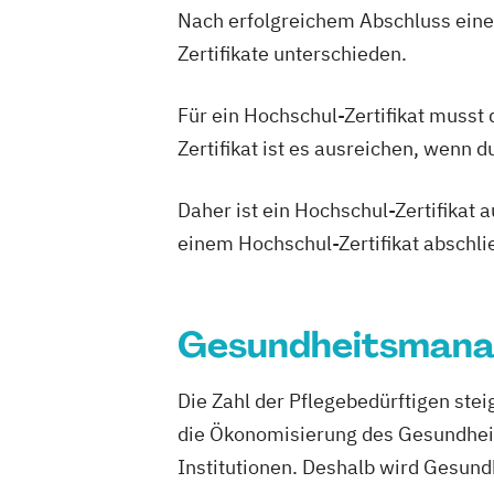
Psychologische/r Berater/in
Psychoth
Nach erfolgreichem Abschluss einer
Ernährungsberater für vegetarische E
Seniorenberater/in (-Altenbetreuung)
Ernährungsberater/in A-Lizenz
Zertifikate unterschieden.
Stressmanagement und aktive Entspa
Ernährungsberater/in B-Lizenz
Ernähr
Suchtberatung
Fachberater für Nahrungsergänzungsmi
Für ein Hochschul-Zertifikat musst
Traditionelle Chinesische Medizin (TCM
Fachkraft für Betriebliches Gesundhe
Zertifikat ist es ausreichen, wenn 
Wechseljahreberatung
Fachtrainer/in für Sportrehabilitation
Fachwirt/in für Prävention und Gesund
Daher ist ein Hochschul-Zertifikat
(IHK)
einem Hochschul-Zertifikat abschl
Fachwirt/in im Gesundheits- und Sozia
Food Coach
Ganzheitlicher Ernährung
Geprüfter Ernährungsfachwirt
Gesundheitsmana
Geprüfter Fachwirt für Prävention und
Gesundheitsförderung (IHK)
Die Zahl der Pflegebedürftigen ste
Geprüfter Fachwirt im Betrieblichen
die Ökonomisierung des Gesundheits
Gesundheitsmanagement
Institutionen. Deshalb wird Gesun
Gesundheitscoach