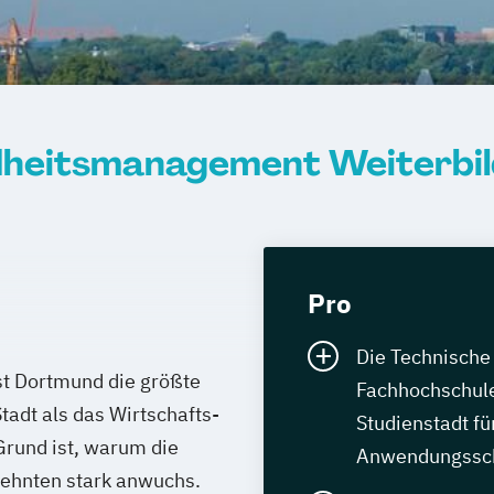
dheitsmanagement Weiterbi
Pro
Die Technische 
st Dortmund die größte
Fachhochschul
tadt als das Wirtschafts-
Studienstadt fü
rund ist, warum die
Anwendungssc
zehnten stark anwuchs.