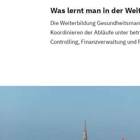
Heilpraktiker - Vorbereitung auf die am
Was lernt man in der We
Überprüfung
Die Weiterbildung Gesundheitsmana
Ketogene Ernährung
Kindersport Trai
Koordinieren der Abläufe unter bet
Krankheitsbilder im Gesundheitssport
Spiroergometrie im Gesundheitssport
Controlling, Finanzverwaltung und 
Sportmentaltrainer
Sporttherapeut
Stress- und Burnout-Coach
Wellness- und Spa-Management