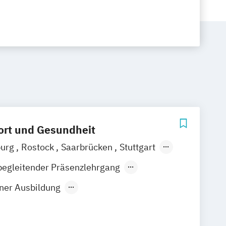
ort und Gesundheit
burg
Rostock
Saarbrücken
Stuttgart
in
Bielefeld
Bonn
Braunschweig
begleitender Präsenzlehrgang
en
Düsseldorf
Frankfurt am Main
iner Ausbildung
urg
Hannover
Karlsruhe
Kassel
zinischer Fitnesstrainer
Leipzig
Mainz
Wiesbaden
gressive Muskelentspannung
berg
Potsdam
Ulm