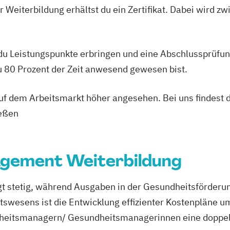
 Weiterbildung erhältst du ein Zertifikat. Dabei wird 
Ernährungsberat
Ernährungsberat
dung
Ernährungsberat
 du Leistungspunkte erbringen und eine Abschlussprüfun
Fachberater für
Fachkraft für B
du 80 Prozent der Zeit anwesend gewesen bist.
Fachtrainer/in f
Fachwirt/in für
 auf dem Arbeitsmarkt höher angesehen. Bei uns findest 
(IHK)
ießen
Fachwirt/in im 
Food Coach
Ga
Geprüfter Ernäh
gement Weiterbildung
Geprüfter Fachwi
Gesundheitsför
igt stetig, während Ausgaben in der Gesundheitsförderu
Geprüfter Fachw
wesens ist die Entwicklung effizienter Kostenpläne um
Gesundheitsma
dheitsmanagern/ Gesundheitsmanagerinnen eine doppel
Gesundheitsco