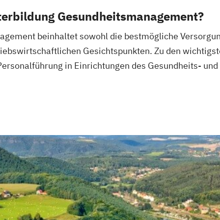
Heilpraktiker - 
iterbildung Gesundheitsmanagement?
Überprüfung
gement beinhaltet sowohl die bestmögliche Versorgung
Ketogene Ernäh
riebswirtschaftlichen Gesichtspunkten. Zu den wichtigs
Krankheitsbilde
Spiroergometrie
Personalführung in Einrichtungen des Gesundheits- und
Sportmentaltrai
Stress- und Bu
Wellness- und 