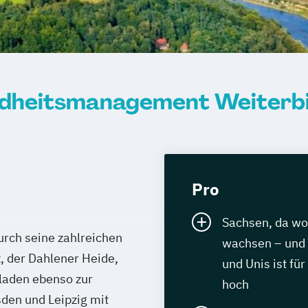
ndheitsmanagement Weiterbi
Pro
Sachsen, da w
urch seine zahlreichen
wachsen – und 
, der Dahlener Heide,
und Unis ist fü
laden ebenso zur
hoch
sden und Leipzig mit