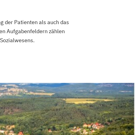
Vorbereitung auf die amtsärztliche
 der Patienten als auch das
rung
Kindersport Trainer
ten Aufgabenfeldern zählen
r im Gesundheitssport
Life Coach
 im Gesundheitssport
 Sozialwesens.
ner
Sporttherapeut
rnout-Coach
Spa-Management