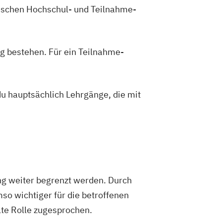
zwischen Hochschul- und Teilnahme-
er für vegetarische Ernährung
er/in A-Lizenz
er/in B-Lizenz
Ernährungsfachwirt/in
g bestehen. Für ein Teilnahme-
 Nahrungsergänzungsmittel
etriebliches Gesundheitsmanagement
ür Sportrehabilitation
 Prävention und Gesundheitsförderung
du hauptsächlich Lehrgänge, die mit
Gesundheits- und Sozialwesen (IHK)
nzheitlicher Ernährungsberater
rungsfachwirt
rt für Prävention und
derung (IHK)
ng weiter begrenzt werden. Durch
irt im Betrieblichen
so wichtiger für die betroffenen
nagement
te Rolle zugesprochen.
ach