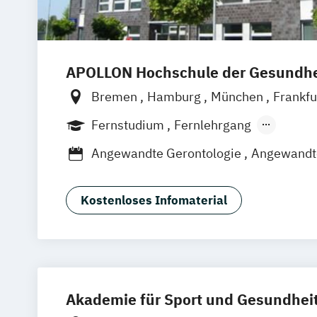
APOLLON Hochschule der Gesundhe
Bremen
Hamburg
München
Frankfu
Göttingen
Leipzig
Stuttgart
Zürich
Fernstudium
Fernlehrgang
Berufsbegleitender Präsenzlehrgang
Angewandte Gerontologie
Angewandte
Berufspädagogik
Betriebliche*r Gesundheitsmanager*i
Kostenloses Infomaterial
Betriebliches Gesundheitsmanagemen
Ernährungsberatung
Ernährungswiss
Gesundheitstechnologie-Management
Gesundheitsökonomie
Health Economics & Management
Akademie für Sport und Gesundhei
Health Management