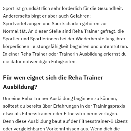
amtsärztliche Überprüfung
Sport ist grundsätzlich sehr förderlich für die Gesundheit.
Ketogene Ernährung
Kindersport Trainer
Andererseits birgt er aber auch Gefahren:
Krankheitsbilder im Gesundheitssport
Sportverletzungen und Sportschäden gehören zur
Normalität. An dieser Stelle sind Reha Trainer gefragt, die
Life Coach
Sportler und Sportlerinnen bei der Wiederherstellung ihrer
Spiroergometrie im Gesundheitssport
körperlichen Leistungsfähigkeit begleiten und unterstützen.
Sportmentaltrainer
Sporttherapeut
In einer Reha Trainer oder Trainerin Ausbildung erlernst du
Stress- und Burnout-Coach
die dafür notwendigen Fähigkeiten.
Wellness- und Spa-Management
Für wen eignet sich die Reha Trainer
Ausbildung?
Um eine Reha Trainer Ausbildung beginnen zu können,
solltest du bereits über Erfahrungen in der Trainingspraxis
etwa als Fitnesstrainer oder Fitnesstrainerin verfügen.
Denn diese Ausbildung baut auf der Fitnesstrainer-B Lizenz
oder vergleichbaren Vorkenntnissen aus. Wenn dich die