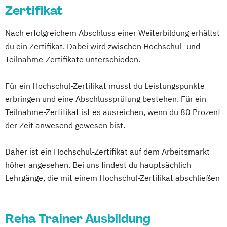
Zertifikat
Fachkraft für Betriebliches
Gesundheitsmanagement
Nach erfolgreichem Abschluss einer Weiterbildung erhältst
Fachtrainer/in für Sportrehabilitation
du ein Zertifikat. Dabei wird zwischen Hochschul- und
Fachwirt/in für Prävention und
Teilnahme-Zertifikate unterschieden.
Gesundheitsförderung (IHK)
Fachwirt/in im Gesundheits- und
Für ein Hochschul-Zertifikat musst du Leistungspunkte
Sozialwesen (IHK)
erbringen und eine Abschlussprüfung bestehen. Für ein
Food Coach
Teilnahme-Zertifikat ist es ausreichen, wenn du 80 Prozent
der Zeit anwesend gewesen bist.
Ganzheitlicher Ernährungsberater
Geprüfter Ernährungsfachwirt
Daher ist ein Hochschul-Zertifikat auf dem Arbeitsmarkt
Geprüfter Fachwirt für Prävention und
höher angesehen. Bei uns findest du hauptsächlich
Gesundheitsförderung (IHK)
Lehrgänge, die mit einem Hochschul-Zertifikat abschließen
Geprüfter Fachwirt im Betrieblichen
Gesundheitsmanagement
Gesundheitscoach
Reha Trainer Ausbildung
Heilpraktiker - Vorbereitung auf die