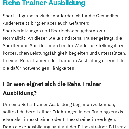
Fachkraft für Betriebliches
Reha Trainer Ausbildung
Gesundheitsmanagement
Sport ist grundsätzlich sehr förderlich für die Gesundheit.
Fachtrainer/in für Sportrehabilitation
Andererseits birgt er aber auch Gefahren:
Fachwirt/in für Prävention und
Sportverletzungen und Sportschäden gehören zur
Gesundheitsförderung (IHK)
Normalität. An dieser Stelle sind Reha Trainer gefragt, die
Fachwirt/in im Gesundheits- und
Sportler und Sportlerinnen bei der Wiederherstellung ihrer
Sozialwesen (IHK)
körperlichen Leistungsfähigkeit begleiten und unterstützen.
Food Coach
In einer Reha Trainer oder Trainerin Ausbildung erlernst du
Ganzheitlicher Ernährungsberater
die dafür notwendigen Fähigkeiten.
Geprüfter Ernährungsfachwirt
Geprüfter Fachwirt für Prävention und
Für wen eignet sich die Reha Trainer
Gesundheitsförderung (IHK)
Ausbildung?
Geprüfter Fachwirt im Betrieblichen
Um eine Reha Trainer Ausbildung beginnen zu können,
Gesundheitsmanagement
solltest du bereits über Erfahrungen in der Trainingspraxis
Gesundheitscoach
etwa als Fitnesstrainer oder Fitnesstrainerin verfügen.
Heilpraktiker - Vorbereitung auf die
Denn diese Ausbildung baut auf der Fitnesstrainer-B Lizenz