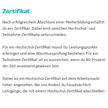
Ernährungsberater für Schwangere
Waldbaden
Ernährungsberater für Senioren
Wellnessmasseur/in
Zertifikat
Ernährungsberater für Sportler
Wirbelsäulentherapie nach Dorn / Breuß
Ernährungsberater für Sportler (inkl.
Nach erfolgreichem Abschluss einer Weiterbildung erhältst
Yoga Trainer/in
Ernährung C-Lizenz)
du ein Zertifikat. Dabei wird zwischen Hochschul- und
Teilnahme-Zertifikate unterschieden.
Ernährungsberater für Sportler A-Lizenz
(inkl. Ernährung C-Lizenz und
Für ein Hochschul-Zertifikat musst du Leistungspunkte
Ernährungsberater für Sportler)
erbringen und eine Abschlussprüfung bestehen. Für ein
Ernährungsberater für vegane Ernährung
Teilnahme-Zertifikat ist es ausreichen, wenn du 80 Prozent
Ernährungsberater für vegetarische
der Zeit anwesend gewesen bist.
Ernährung
Ernährungsberater/in A-Lizenz
Daher ist ein Hochschul-Zertifikat auf dem Arbeitsmarkt
Ernährungsberater/in B-Lizenz
höher angesehen. Bei uns findest du hauptsächlich
Ernährungsfachwirt/in
Lehrgänge, die mit einem Hochschul-Zertifikat abschließen
Fachberater für Nahrungsergänzungsmittel