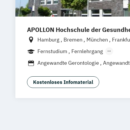
APOLLON Hochschule der Gesundhe
Hamburg
Bremen
München
Frankfu
Göttingen
Leipzig
Stuttgart
Zürich
Fernstudium
Fernlehrgang
Berufsbegleitender Präsenzlehrgang
Angewandte Gerontologie
Angewandte
Berufspädagogik
Betriebliche*r Gesundheitsmanager*i
Kostenloses Infomaterial
Betriebliches Gesundheitsmanagemen
Ernährungsberatung
Ernährungswiss
Gesundheitstechnologie-Management
Gesundheitsökonomie
Health Economics & Management
Health Management