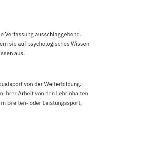
er für vegetarische Ernährung
er/in A-Lizenz
er/in B-Lizenz
Ernährungsfachwirt/in
 Nahrungsergänzungsmittel
iche Verfassung ausschlaggebend.
etriebliches Gesundheitsmanagement
ndem sie auf psychologisches Wissen
ür Sportrehabilitation
issen aus.
 Prävention und Gesundheitsförderung
Gesundheits- und Sozialwesen (IHK)
idualsport von der Weiterbildung.
nzheitlicher Ernährungsberater
 ihrer Arbeit von den Lehrinhalten
rungsfachwirt
 im Breiten- oder Leistungssport,
rt für Prävention und
derung (IHK)
irt im Betrieblichen
nagement
ach