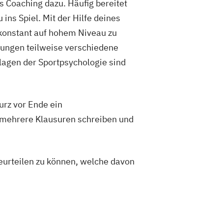
s Coaching dazu. Häufig bereitet
Vorbereitung auf die amtsärztliche
ins Spiel. Mit der Hilfe deines
 konstant auf hohem Niveau zu
rung
Kindersport Trainer
ldungen teilweise verschiedene
r im Gesundheitssport
Life Coach
lagen der Sportpsychologie sind
 im Gesundheitssport
ner
Sporttherapeut
rnout-Coach
kurz vor Ende ein
Spa-Management
 mehrere Klausuren schreiben und
beurteilen zu können, welche davon