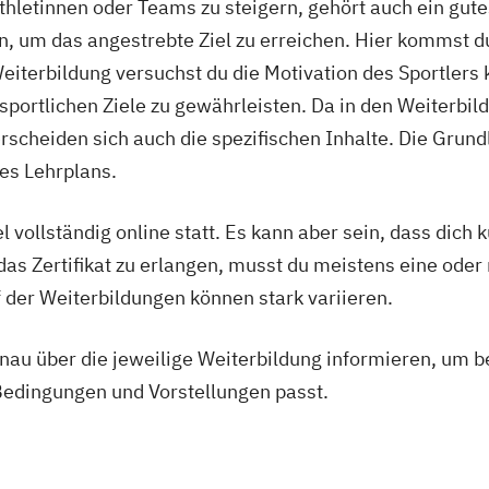
thletinnen oder Teams zu steigern, gehört auch ein gute
Heilpraktiker - 
, um das angestrebte Ziel zu erreichen. Hier kommst du 
Überprüfung
iterbildung versuchst du die Motivation des Sportlers
Ketogene Ernäh
 sportlichen Ziele zu gewährleisten. Da in den Weiterbi
Krankheitsbilde
scheiden sich auch die spezifischen Inhalte. Die Grund
Spiroergometrie
des Lehrplans.
Sportmentaltrai
Stress- und Bu
l vollständig online statt. Es kann aber sein, dass dich 
Wellness- und 
s Zertifikat zu erlangen, musst du meistens eine oder
 der Weiterbildungen können stark variieren.
genau über die jeweilige Weiterbildung informieren, um 
Bedingungen und Vorstellungen passt.