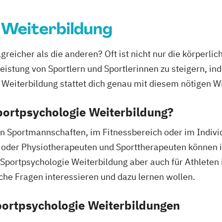
Ernährungsberat
 Weiterbildung
Ernährungsberat
Ernährungsberat
Fachberater für
greicher als die anderen? Oft ist nicht nur die körperl
Fachkraft für B
Leistung von Sportlern und Sportlerinnen zu steigern, i
Fachtrainer/in f
e Weiterbildung stattet dich genau mit diesem nötigen W
Fachwirt/in für
(IHK)
Sportpsychologie Weiterbildung?
Fachwirt/in im 
 von Sportmannschaften, im Fitnessbereich oder im Indiv
Food Coach
Ga
 oder Physiotherapeuten und Sporttherapeuten können in
Geprüfter Ernäh
ne Sportpsychologie Weiterbildung aber auch für Athleten
Geprüfter Fachwi
sche Fragen interessieren und dazu lernen wollen.
Gesundheitsför
Geprüfter Fachw
portpsychologie Weiterbildungen
Gesundheitsma
Gesundheitsco