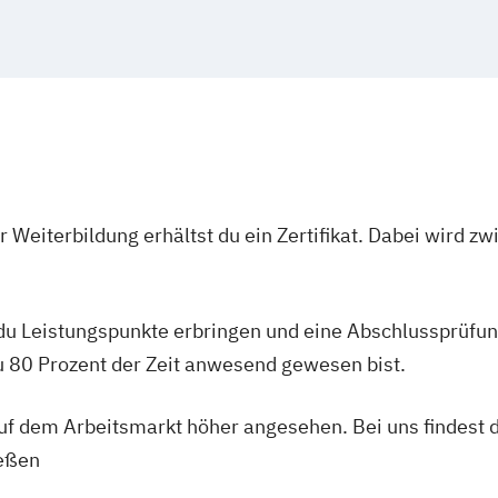
tsförderung
Ernährungs- un
Erfurt
Mainz
R
lic Health
Ernährungsberate
Mülheim an der
ortpsychologie
und Ernährungsb
Oldenburg
Lev
Ernährungsbera
Heidelberg
He
Ernährungsberate
Regensburg
In
Ernährungsberat
Ernährungsberat
 Weiterbildung erhältst du ein Zertifikat. Dabei wird 
Ernährungsberat
Ernährungsbera
Ernährungsberat
 du Leistungspunkte erbringen und eine Abschlussprüfun
Ernährungsberat
du 80 Prozent der Zeit anwesend gewesen bist.
Ernährungsberate
Lizenz)
 auf dem Arbeitsmarkt höher angesehen. Bei uns findest 
Ernährungsberate
C-Lizenz und Er
ießen
Ernährungsbera