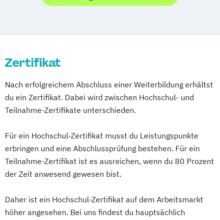
Life Coach Ausbildung Online
Fachlehrer für Kindergesundheit
Gesundheitsberater/-in Fachrichtung
Massage Ausbildung
Geprüfter Gesundheitsberater /
Fachkraft für Betriebliches
"Burnout-Prävention"
Mentaltrainer Ausbildung
Gesundheitscoach
Gesundheitsmanagement
Gesundheitspädagoge/-in -
Nordic Walking Trainer Ausbildung
Gesundheitssportlehrer
Fachtrainer/in für Sportrehabilitation
Gesundheitsberater/-in Fachrichtung
Pilates Trainer Ausbildung
Reha Trainer
Zertifikat
Kursleiter Autogenes Training
Fachwirt/in für Prävention und
"Ernährung in besonderen Lebensphasen"
Seniorentrainer Ausbildung
Mental Coach
Gesundheitsförderung (IHK)
Gesundheitspädagoge/-in -
Nach erfolgreichem Abschluss einer Weiterbildung erhältst
Sportmassage Ausbildung
Progressive Muskelrelaxation
Fachwirt/in im Gesundheits- und
Gesundheitsberater/-in Fachrichtung
du ein Zertifikat. Dabei wird zwischen Hochschul- und
Wirbelsäulengymnastik Trainer Ausbildung
Stressmanagement Trainer
Sozialwesen (IHK)
Teilnahme-Zertifikate unterschieden.
"Heilpflanzenkunde"
Yoga Trainer Ausbildung
Food Coach
Gesundheitspädagoge/-in -
Ganzheitlicher Ernährungsberater
Für ein Hochschul-Zertifikat musst du Leistungspunkte
Gesundheitsberater/-in mit Fachrichtung
Geprüfter Ernährungsfachwirt
erbringen und eine Abschlussprüfung bestehen. Für ein
"Lebensmittelunverträglichkeiten"
Geprüfter Fachwirt für Prävention und
Teilnahme-Zertifikat ist es ausreichen, wenn du 80 Prozent
Gewichtsmanagement
Gesundheitsförderung (IHK)
der Zeit anwesend gewesen bist.
Grundlagen der Ernährungsmedizin
Geprüfter Fachwirt im Betrieblichen
Grundlagen der Phytotherapie
Daher ist ein Hochschul-Zertifikat auf dem Arbeitsmarkt
Gesundheitsmanagement
Heilpflanzenkunde
Heilpraktiker/-in
höher angesehen. Bei uns findest du hauptsächlich
Gesundheitscoach
Pflanzenkunde in der Ernährung