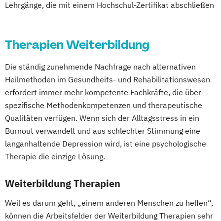
Lehrgänge, die mit einem Hochschul-Zertifikat abschließen
Heilpraktiker - Vorbereitung auf die
Sportmedizin
Tierernährungsberater/in
amtsärztliche Überprüfung
Traumafachberater/-in
Ketogene Ernährung
Kindersport Trainer
Therapien Weiterbildung
Krankheitsbilder im Gesundheitssport
Life Coach
Die ständig zunehmende Nachfrage nach alternativen
Spiroergometrie im Gesundheitssport
Heilmethoden im Gesundheits- und Rehabilitationswesen
Sportmentaltrainer
Sporttherapeut
erfordert immer mehr kompetente Fachkräfte, die über
Stress- und Burnout-Coach
spezifische Methodenkompetenzen und therapeutische
Qualitäten verfügen. Wenn sich der Alltagsstress in ein
Wellness- und Spa-Management
Burnout verwandelt und aus schlechter Stimmung eine
langanhaltende Depression wird, ist eine psychologische
Therapie die einzige Lösung.
Weiterbildung Therapien
Weil es darum geht, „einem anderen Menschen zu helfen“,
können die Arbeitsfelder der Weiterbildung Therapien sehr