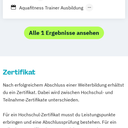
Bielefeld
Bonn
Braunschweig
Bremen
Berufsbegleitender Präsenzlehrgang
Aquafitness Trainer Ausbildung
Dresden
Düsseldorf
Frankfurt am Main
Fernlehrgang
Ausbildung Medizinischer Fitnesstrainer
Freiburg
Hamburg
Hannover
Karlsruhe
Ausbildung Progressive
Kassel
Köln
Konstanz
Leipzig
Mainz
Muskelentspannung
Alle 1 Ergebnisse ansehen
Wiesbaden
München
Nürnberg
Autogenes Training Online
Potsdam
Ulm
Ernährungsberater B-Lizenz
Faszientrainer Online
Indoor Cycling Instructor
Zertifikat
Kinder-Entspannungstrainer Ausbildung
Kinderyoga Trainer Ausbildung
Nach erfolgreichem Abschluss einer Weiterbildung erhältst
Kinesiologisches Taping Ausbildung
du ein Zertifikat. Dabei wird zwischen Hochschul- und
Life Coach Ausbildung Online
Teilnahme-Zertifikate unterschieden.
Massage Ausbildung
Mentaltrainer Ausbildung
Für ein Hochschul-Zertifikat musst du Leistungspunkte
Nordic Walking Trainer Ausbildung
erbringen und eine Abschlussprüfung bestehen. Für ein
Pilates Trainer Ausbildung
Reha Trainer