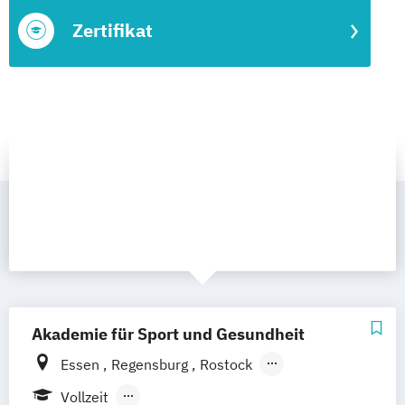
Zertifikat
Akademie für Sport und Gesundheit
Essen
Regensburg
Rostock
Saarbrücken
Stuttgart
Augsburg
Berlin
Vollzeit