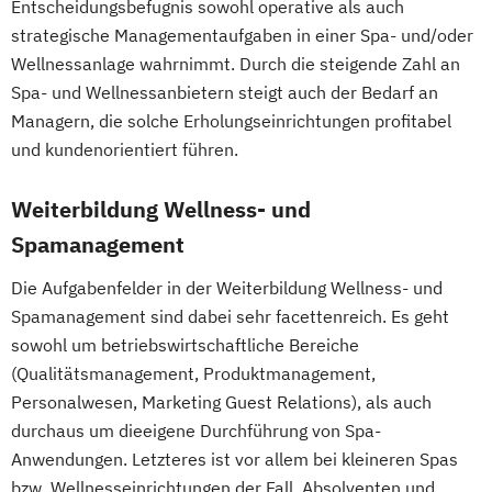
Entscheidungsbefugnis sowohl operative als auch
Fachkraft für Betriebliches
strategische Managementaufgaben in einer Spa- und/oder
Gesundheitsmanagement
Wellnessanlage wahrnimmt. Durch die steigende Zahl an
Fachtrainer/in für Sportrehabilitation
Spa- und Wellnessanbietern steigt auch der Bedarf an
Fachwirt/in für Prävention und
Managern, die solche Erholungseinrichtungen profitabel
Gesundheitsförderung (IHK)
und kundenorientiert führen.
Fachwirt/in im Gesundheits- und
Weiterbildung Wellness- und
Sozialwesen (IHK)
Food Coach
Spamanagement
Ganzheitlicher Ernährungsberater
Die Aufgabenfelder in der Weiterbildung Wellness- und
Geprüfter Ernährungsfachwirt
Spamanagement sind dabei sehr facettenreich. Es geht
Geprüfter Fachwirt für Prävention und
sowohl um betriebswirtschaftliche Bereiche
Gesundheitsförderung (IHK)
(Qualitätsmanagement, Produktmanagement,
Geprüfter Fachwirt im Betrieblichen
Personalwesen, Marketing Guest Relations), als auch
Gesundheitsmanagement
durchaus um dieeigene Durchführung von Spa-
Gesundheitscoach
Anwendungen. Letzteres ist vor allem bei kleineren Spas
Heilpraktiker - Vorbereitung auf die
bzw. Wellnesseinrichtungen der Fall. Absolventen und