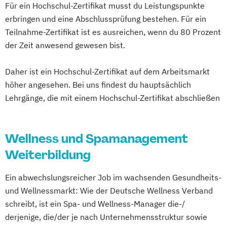
Mentaltrainer Ausbildung
Für ein Hochschul-Zertifikat musst du Leistungspunkte
Ernährungsberater für Schwangere
Nordic Walking Trainer Ausbildung
erbringen und eine Abschlussprüfung bestehen. Für ein
Ernährungsberater für Senioren
Pilates Trainer Ausbildung
Reha Trainer
Teilnahme-Zertifikat ist es ausreichen, wenn du 80 Prozent
Ernährungsberater für Sportler
Seniorentrainer Ausbildung
der Zeit anwesend gewesen bist.
Ernährungsberater für Sportler (inkl.
Sportmassage Ausbildung
Ernährung C-Lizenz)
Daher ist ein Hochschul-Zertifikat auf dem Arbeitsmarkt
Wirbelsäulengymnastik Trainer Ausbildung
Ernährungsberater für Sportler A-Lizenz
höher angesehen. Bei uns findest du hauptsächlich
Yoga Trainer Ausbildung
(inkl. Ernährung C-Lizenz und
Lehrgänge, die mit einem Hochschul-Zertifikat abschließen
Ernährungsberater für Sportler)
Ernährungsberater für vegane Ernährung
Wellness und Spamanagement
Ernährungsberater für vegetarische
Weiterbildung
Ernährung
Ernährungsberater/in A-Lizenz
Ein abwechslungsreicher Job im wachsenden Gesundheits-
Ernährungsberater/in B-Lizenz
und Wellnessmarkt: Wie der Deutsche Wellness Verband
Ernährungsfachwirt/in
schreibt, ist ein Spa- und Wellness-Manager die-/
Fachberater für Nahrungsergänzungsmittel
derjenige, die/der je nach Unternehmensstruktur sowie