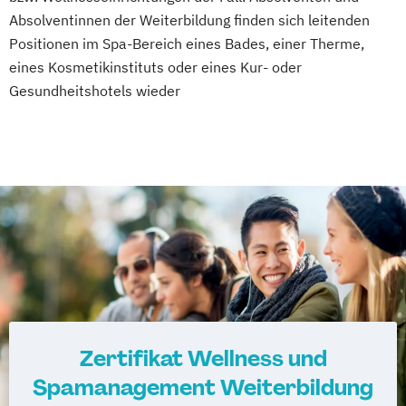
amtsärztliche Überprüfung
Absolventinnen der Weiterbildung finden sich leitenden
Positionen im Spa-Bereich eines Bades, einer Therme,
Ketogene Ernährung
Kindersport Trainer
eines Kosmetikinstituts oder eines Kur- oder
Krankheitsbilder im Gesundheitssport
Gesundheitshotels wieder
Life Coach
Spiroergometrie im Gesundheitssport
Sportmentaltrainer
Sporttherapeut
Stress- und Burnout-Coach
Wellness- und Spa-Management
Zertifikat Wellness und
Spamanagement Weiterbildung