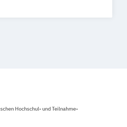
 Ausbildung
erater/in /-Coach
usbildung
gungspädagoge/in
nastik Trainer Ausbildung
eur/in
sbildung
r – Trainer/in in der Erwachsenenbildung
nd Vegane Ernährung
h & Kursleiter/in: Waldbaden
r/in
rapie nach Dorn / Breuß
zwischen Hochschul- und Teilnahme-