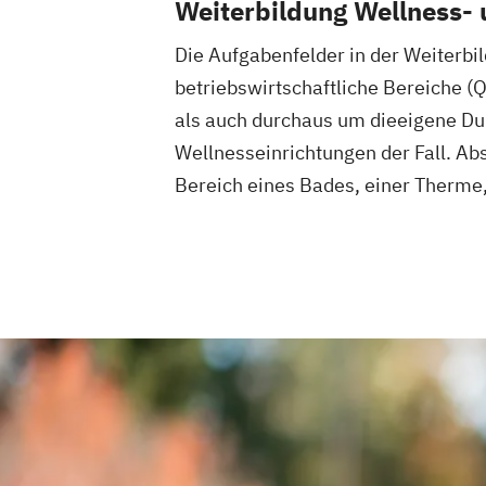
Weiterbildung Wellness
Geprüfter Ernährungsfachwirt
Die Aufgabenfelder in der Weiterb
Geprüfter Fachwirt für Prävention und
Gesundheitsförderung (IHK)
betriebswirtschaftliche Bereiche 
Geprüfter Fachwirt im Betrieblichen
als auch durchaus um dieeigene Dur
Gesundheitsmanagement
Wellnesseinrichtungen der Fall. Ab
Gesundheitscoach
Bereich eines Bades, einer Therme,
Heilpraktiker - Vorbereitung auf die am
Überprüfung
Ketogene Ernährung
Kindersport Trai
Krankheitsbilder im Gesundheitssport
Spiroergometrie im Gesundheitssport
Sportmentaltrainer
Sporttherapeut
Stress- und Burnout-Coach
Wellness- und Spa-Management