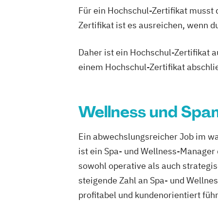
Für ein Hochschul-Zertifikat musst
Ernährungsberater für Sportler
Zertifikat ist es ausreichen, wenn 
Ernährungsberater für Sportler (inkl. E
Lizenz)
Daher ist ein Hochschul-Zertifikat
Ernährungsberater für Sportler A-Lizenz
C-Lizenz und Ernährungsberater für Spo
einem Hochschul-Zertifikat abschl
Ernährungsberater für vegane Ernähru
Ernährungsberater für vegetarische E
Ernährungsberater/in A-Lizenz
Wellness und Spa
Ernährungsberater/in B-Lizenz
Ernähr
Fachberater für Nahrungsergänzungsmi
Ein abwechslungsreicher Job im wa
Fachkraft für Betriebliches Gesundhe
ist ein Spa- und Wellness-Manager 
Fachtrainer/in für Sportrehabilitation
sowohl operative als auch strateg
Fachwirt/in für Prävention und Gesund
steigende Zahl an Spa- und Wellnes
(IHK)
profitabel und kundenorientiert füh
Fachwirt/in im Gesundheits- und Sozia
Food Coach
Ganzheitlicher Ernährung