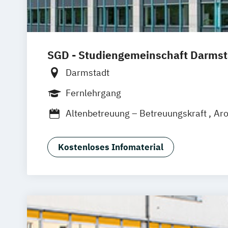
SGD - Studiengemeinschaft Darmst
Darmstadt
Fernlehrgang
Altenbetreuung – Betreuungskraft
Aro
Astrologische Psychologie
Ayurveda-Gesundheitsberater
Kostenloses Infomaterial
Betreuungskraft (nach §§ 43b
53c SG
Betriebliches Gesundheitsmanagement
Entspannungstrainer
Ernährungsbera
Ernährungsberatung für vegetarische 
Kostformen
Fachkraft für Gesundheits- und Soziald