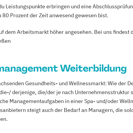
 du Leistungspunkte erbringen und eine Abschlussprüfun
du 80 Prozent der Zeit anwesend gewesen bist.
rnährung C-
 auf dem Arbeitsmarkt höher angesehen. Bei uns findest 
 (inkl. Ernährung
rtler)
ießen
ng
rnährung
management Weiterbildung
ungsfachwirt/in
ttel
chsenden Gesundheits- und Wellnessmarkt: Wie der De
itsmanagement
die-/ derjenige, die/der je nach Unternehmensstruktur
ische Managementaufgaben in einer Spa- und/oder Well
heitsförderung
sanbietern steigt auch der Bedarf an Managern, die so
ren.
lwesen (IHK)
sberater