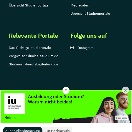
Übersicht Studienportale
Mediadaten
Übersicht Studienportale
Relevante Portale
Folge uns auf
Das-Richtige-studieren.de
Instagram
Wegweiser-duales-Studium.de
Studieren-berufsbegleitend.de
© Copyright 2026, TarGroup Media GmbH
Impressum
Datenschutzerklärung
Nutzungsbedingungen
Barrierefreihe
Mehr
Sponsored
Zur Studienbroschüre
Zur Hochschule