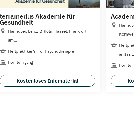
terramedus Akademie für
Academy
Gesundheit
Hannove
Hannover, Leipzig, Köln, Kassel, Frankfurt
Kornwes
am...
Heilprak
Heilpraktiker/in für Psychotherapie
amtsärzt
Fernlehrgang
Fernleh
Kostenloses Infomaterial
Ko