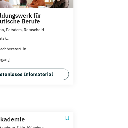
ildungswerk für
utische Berufe
nn, Potsdam, Remscheid
tz),...
achberater/-in
rgang
stenloses Infomaterial
kademie
 Hamburg, Köln, München