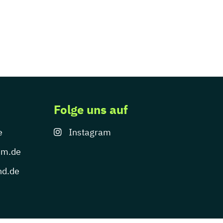
Folge uns auf
e
Instagram
um.de
nd.de