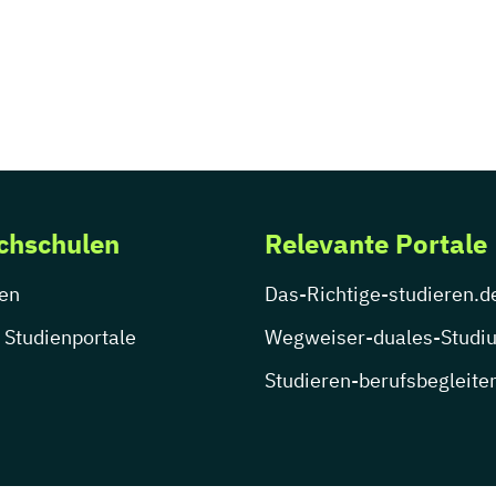
chschulen
Relevante Portale
en
Das-Richtige-studieren.d
 Studienportale
Wegweiser-duales-Studi
Studieren-berufsbegleite