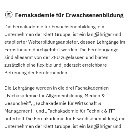
Palliativbegleiter/in
(Fernlehrgang)
Fernakademie für Erwachsenenbildung
Die Fernakademie für Erwachsenenbildung, ein
Praxismanagement
(Fernlehrgang)
Unternehmen der Klett Gruppe, ist ein langjähriger und
etablierter Weiterbildungsanbieter, dessen Lehrgänge im
Psychologischer Berater - Business Coach
Fernstudium durchgeführt werden. Die Fernlehrgänge
(Fernlehrgang)
sind allesamt von der ZFU zugelassen und bieten
zusätzlich eine flexible und jederzeit erreichbare
Betreuung der Fernlernenden.
Psychologischer Berater - Paar- und Familiencoach
(Fernlehrgang)
Die Lehrgänge werden in die drei Fachakademien
„Fachakademie für Allgemeinbildung, Medien &
Psychologischer Berater - Personal Coach
Gesundheit“, „Fachakademie für Wirtschaft &
(Fernlehrgang)
Management“ und „Fachakademie für Technik & IT“
unterteilt.Die Fernakademie für Erwachsenenbildung, ein
Unternehmen der Klett Gruppe, ist ein langjähriger und