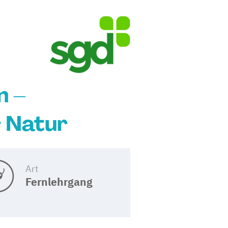
n –
 Natur
Art
Fernlehrgang