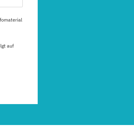
fomaterial
gt auf