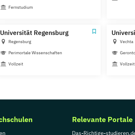
Fernstudium
Universität Regensburg
Univers
Regensburg
Vechta
Perimortale Wissenschaften
Geronto
Vollzeit
Vollzeit
chschulen
Relevante Portale
en
Das-Richtige-studieren.d