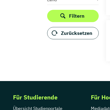
Informationsmanagement
Medizinpädagogik
Medizintechnik
Filtern
Musiktherapie
Ökotrophologie
Zurücksetzen
Osteopathie
Pädagogische Psychologie
Pflege
Pflegemanagement
Pflegepädagogik
Pflegewissenschaft
Physician Assistance
Physiotherapie
Prävention & Rehabilitation
Für Studierende
Für Ho
Psychotherapie
Public Health
Übersicht Studienportale
Mediadat