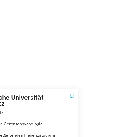
che Universität
tz
tz
he Gerontopsychologie
egleitendes Präsenzstudium