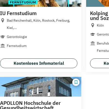
IU Fernstudium
Kolping
und Soz
Bad Reichenhall, Köln, Rostock, Freiburg,
Köln
Kiel,...
Geronto
Gerontologie
Berufsb
Fernstudium
Fernst
Kostenloses Infomaterial
Ko
APOLLON Hochschule der
Gesundheitswirtschaft