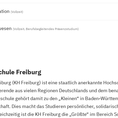
ation
(Vollzeit)
wesen
(Vollzeit, Berufsbegleitendes Präsenzstudium)
chule Freiburg
burg (KH Freiburg) ist eine staatlich anerkannte Hochsc
ierende aus vielen Regionen Deutschlands und dem bena
hschule gehört damit zu den „Kleinen“ in Baden-Württe
haft. Dies macht das Studieren persönlicher, solidarisc
eichzeitig ist die KH Freiburg die „Größte“ im Bereich 