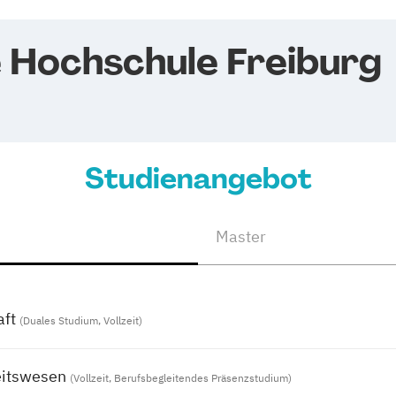
e Hochschule Freiburg
Studienangebot
Master
ft
(Duales Studium, Vollzeit)
eitswesen
(Vollzeit, Berufsbegleitendes Präsenzstudium)