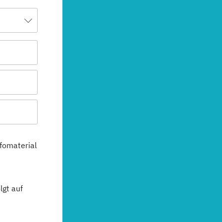
fomaterial
gt auf