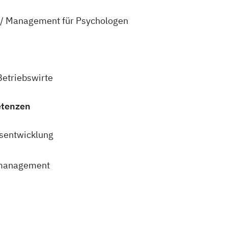
 / Management für Psychologen
Betriebswirte
etenzen
nsentwicklung
smanagement