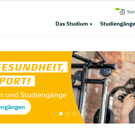
Suc
Das Studium
Studiengäng
engängen