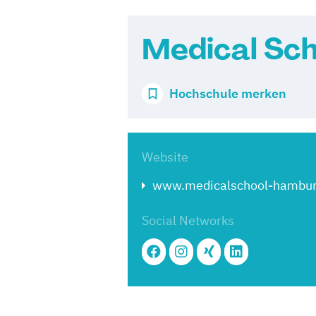
Medical Sc
Hochschule merken
Website
www.medicalschool-hambur
Social Networks