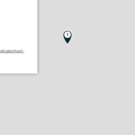
1
dicalschool-