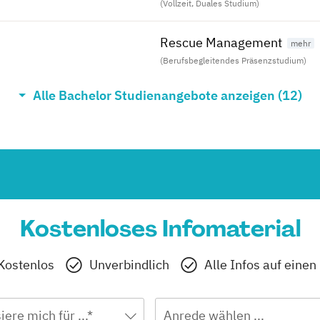
(Vollzeit, Duales Studium)
Rescue Management
(Berufsbegleitendes Präsenzstudium)
Alle Bachelor Studienangebote anzeigen (12)
Expressive Arts in Social T
(Vollzeit)
Kostenloses Infomaterial
Kostenlos
Unverbindlich
Alle Infos auf einen
iere mich für ...*
Anrede wählen ...