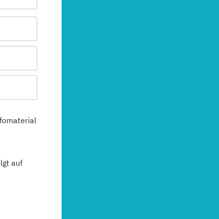
fomaterial
gt auf