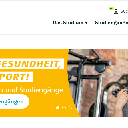
Suc
Das Studium
Studiengäng
engängen