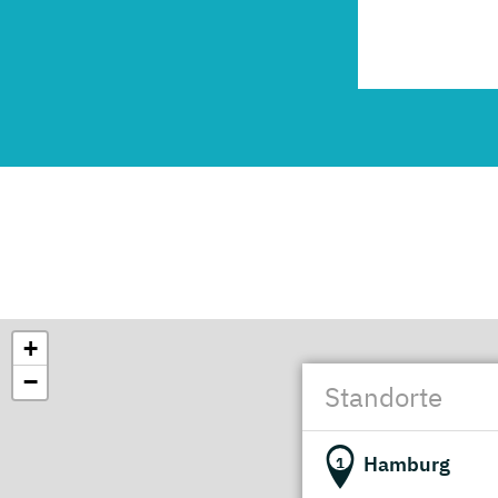
+
−
Standorte
Hamburg
1