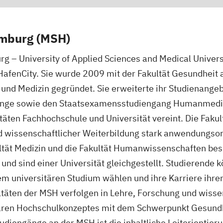
amburg (MSH)
 – University of Applied Sciences and Medical Univers
afenCity. Sie wurde 2009 mit der Fakultät Gesundheit al
und Medizin gegründet. Sie erweiterte ihr Studienangebo
änge sowie den Staatsexamensstudiengang Humanmediz
kultäten Fachhochschule und Universität vereint. Die Fa
d wissenschaftlicher Weiterbildung stark anwendungsori
ltät Medizin und die Fakultät Humanwissenschaften besi
und sind einer Universität gleichgestellt. Studierende
 universitären Studium wählen und ihre Karriere ihren
ltäten der MSH verfolgen in Lehre, Forschung und wisse
nären Hochschulkonzeptes mit dem Schwerpunkt Gesundh
udiengänge an der MSH ist die inhaltliche Leitorientieru