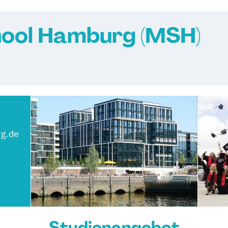
hool Hamburg (MSH)
g.de
Studienangebot