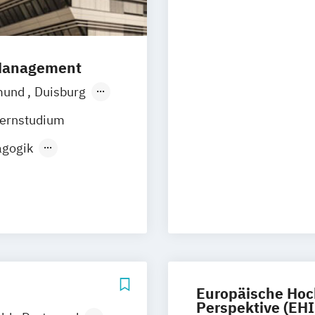
Psychologie mi
Psychologie mit
Psychologische
Psychologie mi
 Management
Psychologie
mund
Duisburg
Soziale Arbeit
Hamburg
ernstudium
n
Münster
agogik
Wesel
edical Care
Gütersloh
ent
z
Arnsberg
lth
tung
Europäische Hoc
Perspektive (EHI