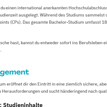
Weilheim
Wild
du einen international anerkannten Hochschulabschluss
studienzeit ausgelegt. Während des Studiums sammelst 
oints (CPs). Das gesamte Bachelor-Studium umfasst 180
asche hast, kannst du entweder sofort ins Berufsleben e
.
agement
ium
eröffnet dir den Eintritt in eine ziemlich sichere, ab
 Herausforderungen und sucht händeringend nach qualif
 Studieninhalte