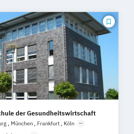
ule der Gesundheitswirtschaft
urg
München
Frankfurt
Köln
zig
Stuttgart
Zürich
Wien
Berlin