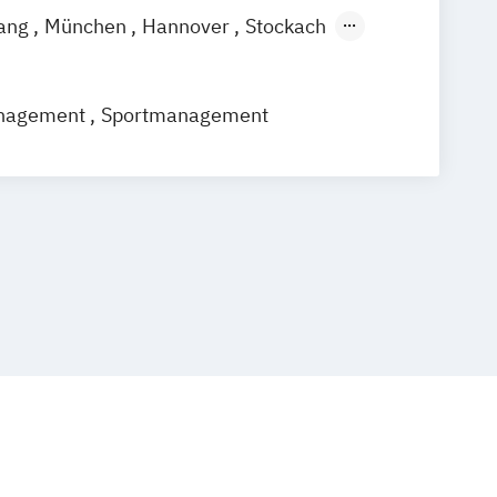
ang
München
Hannover
Stockach
ipzig
Stuttgart
Emmendingen
urg
Bielefeld
Bochum
Bonn
nagement
Sportmanagement
sden
Düsseldorf
Duisburg
Essen
ain
Hamm
Karlsruhe
Mannheim
ch
Münster
Nürnberg
Wiesbaden
senkirchen
Braunschweig
Chemnitz
g
Freiburg im Breisgau
Krefeld
usen
Erfurt
Mainz
Rostock
Kassel
ücken
Mülheim an der Ruhr
Potsdam
Oldenburg
Leverkusen
Osnabrück
lberg
Herne
Neuss
Darmstadt
ensburg
Ingolstadt
Würzburg
Fürth
enbach
Euskirchen
Frechen
mburg
Kornwestheim
Leichlingen
nthal
Miesbach
Unterhaching