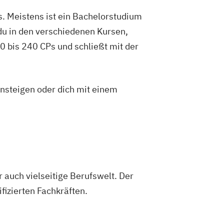
au
. Meistens ist ein Bachelorstudium
du in den verschiedenen Kursen,
 bis 240 CPs und schließt mit der
insteigen oder dich mit einem
er auch vielseitige Berufswelt. Der
izierten Fachkräften.