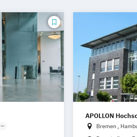
APOLLON Hochsch
Bremen
Hamb
Nürnberg
Göttingen
Leip