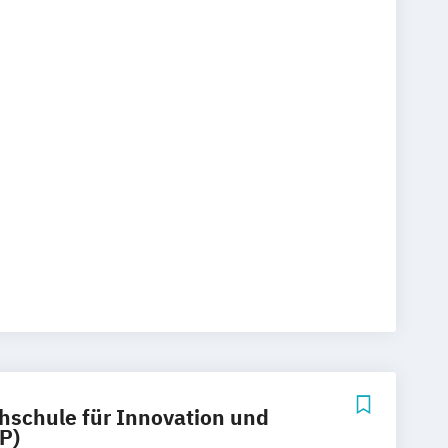
t Schwerpunkt Gesundheitspsychologie
 Schwerpunkt Klinische Psychologie und
 Beratung
t Schwerpunkt Pädagogische
Sozialmanagement
hschule für Innovation und
P)