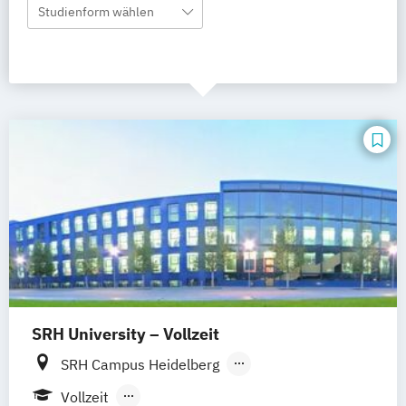
Studienform wählen
SRH University – Vollzeit
SRH Campus Heidelberg
SRH Campus Berlin
SRH Campus Bremen
Vollzeit