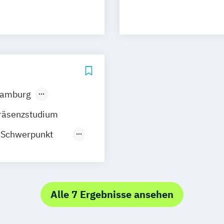
& Coaching
Osteopathie i.V.
Pharmamanagem
chaft (versch.
Physician Assis
Psychologie mit
Psychologisch
Psychosoziale Be
amburg
Soziale Arbeit
nchen
Soziale Arbeit 
räsenzstudium
 Schwerpunkt
ement)
Alle 7 Ergebnisse ansehen