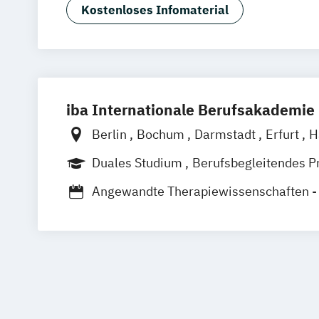
Physiotherapie
Positive Psychologie 
Kostenloses Infomaterial
Psychologie
Sport und angewandte Trainingswissens
Schwerpunkte)
iba Internationale Berufsakademie
Berlin
Bochum
Darmstadt
Erfurt
H
Heidelberg
Kassel
Köln
Leipzig
Mü
Duales Studium
Berufsbegleitendes P
Nürnberg
Münster
Online-Campus
Angewandte Therapiewissenschaften -
Ergotherapie
BWL (Fachrichtung Health Care Manag
Physiotherapie