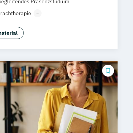
begleitendes Präsenzstudium
raunschweig
Erfurt
rachtherapie
nces (EN)
Biomedicine (EN)
nährung & Fitness in der Prävention
aterial
Chiropraktik
Health Economics & Pharmacoeconomics
herheit
Osteopathie
Physiotherapie
Sportmanagement