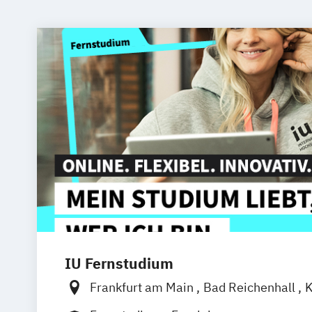
IU Fernstudium
Frankfurt am Main
Bad Reichenhall
K
Freiburg
Kiel
Stuttgart
Dresden
Aa