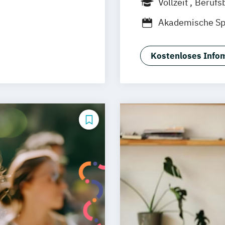
Vollzeit
Berufs
sel
Wolfenbüttel
B
Akademische Sp
Neu-Ulm
gement
Biomedical Scie
urg
Freising
Chiropraktik
Er
rg
Münster
Kostenloses Infom
Grundlagen der 
schlandweit
International 
senschaften
(EN)
Lebensmittelsic
Soziale Arbeit
spsychologie
konomie
onspädagogik
 (DE/EN)
in der Pädagogik
Physiotherapie