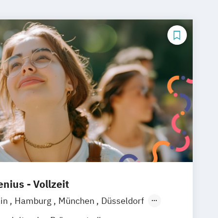
nius - Vollzeit
ain
Hamburg
München
Düsseldorf
Köln
Heidelberg
Wiesbaden