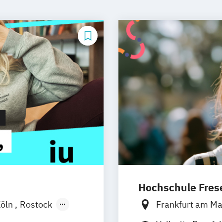
Hochschule Frese
öln
Rostock
Frankfurt am M
chen
Basel
Idstein
Berlin