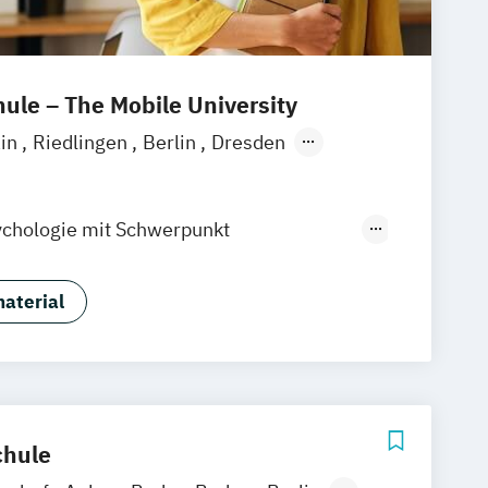
le – The Mobile University
ain
Riedlingen
Berlin
Dresden
mburg
Hannover
Köln
München
angen
Zell
Leipzig
Mannheim
chologie mit Schwerpunkt
n
Hamm
Zürich
Fürth
ogie
hologie mit Schwerpunkt Klinische
aterial
d Beratung
chologie mit Schwerpunkt
ie
Gesundheitsmanagement
haft und Gesundheitsmanagement
hule
haft und Sozialmanagement