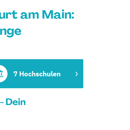
urt am Main:
änge
7 Hochschulen
- Dein