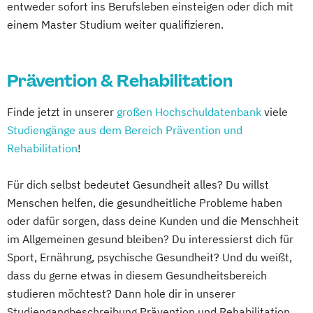
Empowerment
entweder sofort ins Berufsleben einsteigen oder dich mit
Psychosoziale Beratung in Sozialer Arbeit
einem Master Studium weiter qualifizieren.
Soziale Arbeit
Soziale Arbeit Duales Studium
Prävention & Rehabilitation
Soziale Arbeit Präsenzstudium
Sozialmanagement
Finde jetzt in unserer
großen Hochschuldatenbank
viele
Studiengänge aus dem Bereich Prävention und
Rehabilitation
!
Für dich selbst bedeutet Gesundheit alles? Du willst
Menschen helfen, die gesundheitliche Probleme haben
oder dafür sorgen, dass deine Kunden und die Menschheit
im Allgemeinen gesund bleiben? Du interessierst dich für
Sport, Ernährung, psychische Gesundheit? Und du weißt,
dass du gerne etwas in diesem Gesundheitsbereich
studieren möchtest? Dann hole dir in unserer
Studiengangbeschreibung Prävention und Rehabilitation