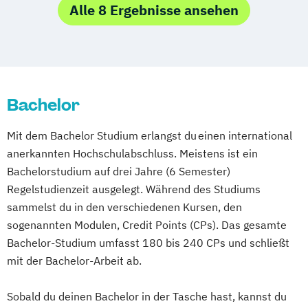
Komplementäre Heilverfahren in der
Logopädie (ausbildungsintegrierend)
Alle 8 Ergebnisse ansehen
Schmerztherapie
Medizin- und Gesundheitspädagogik
Krisenmanagement im Be­völ­kerungsschutz
Medizinische Ernährungswissenschaft und
i.V.
Ernährungstherapie
Logopädie
Medizinpädagogik
Physician Assistant
Medical Fitness & Athletic Management
Bachelor
Physiotherapie (ausbildungsintegrierend)
Medizinalfachberufe
Psychologie
Psychologie (M.Sc.)
Mit dem Bachelor Studium erlangst du einen international
Naturheilkunde und komplementäre
Soziale Arbeit
anerkannten Hochschulabschluss. Meistens ist ein
Heilverfahren
Bachelorstudium auf drei Jahre (6 Semester)
Osteopathie i.V.
Regelstudienzeit ausgelegt. Während des Studiums
Pharmamanagement und
sammelst du in den verschiedenen Kursen, den
Pharmaproduktion
sogenannten Modulen, Credit Points (CPs). Das gesamte
Physician Assistant
Physiotherapie
Bachelor-Studium umfasst 180 bis 240 CPs und schließt
Psychologie
mit der Bachelor-Arbeit ab.
Psychologie mit Schwerpunkt Klinische
Psychologie und Psychologisches
Sobald du deinen Bachelor in der Tasche hast, kannst du