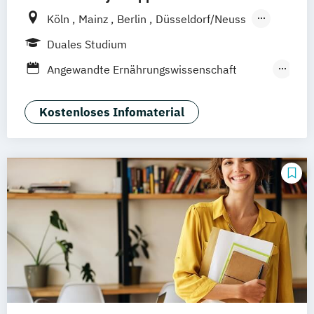
Köln
Mainz
Berlin
Düsseldorf/Neuss
Solingen
Hamburg
Rheine
Rostock
Duales Studium
online
Angewandte Ernährungswissenschaft
(dual)
Angewandte Sportwissenschaft (dual)
Kostenloses Infomaterial
Dentalhygiene und
Präventionsmanagement (dual)
Physician Assistance Studium ohne
Vorausbildung (dual)
Physician Assistance mit Vorausbildung
(dual)