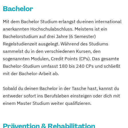
Gesundheitsförderung und -management
Physician Assistant
Physiotherapie
Bachelor
Management im Gesundheitswesen
Psychologie
Praxismanagement
Mit dem Bachelor Studium erlangst du einen international
Psychologie mit Schwerpunkt Klinische
Rehabilitationspsychologie
anerkannten Hochschulabschluss. Meistens ist ein
Psychologie und Psychologisches
Soziale Arbeit in der alternden Gesellschaft
Bachelorstudium auf drei Jahre (6 Semester)
Empowerment
Regelstudienzeit ausgelegt. Während des Studiums
Psychosoziale Beratung in Sozialer Arbeit
sammelst du in den verschiedenen Kursen, den
Soziale Arbeit
sogenannten Modulen, Credit Points (CPs). Das gesamte
Soziale Arbeit Duales Studium
Bachelor-Studium umfasst 180 bis 240 CPs und schließt
Soziale Arbeit Präsenzstudium
mit der Bachelor-Arbeit ab.
Sozialmanagement
Sobald du deinen Bachelor in der Tasche hast, kannst du
entweder sofort ins Berufsleben einsteigen oder dich mit
einem Master Studium weiter qualifizieren.
Prävention & Rehabilitation