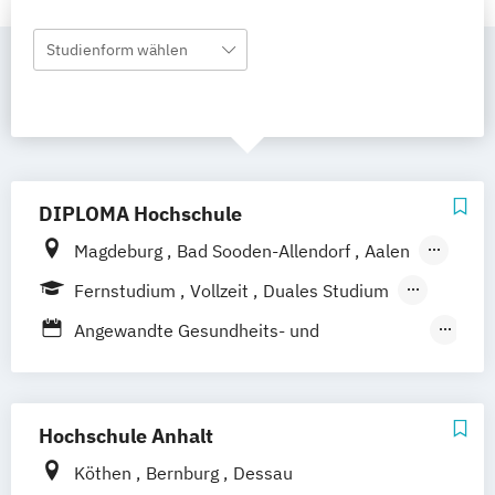
Studienform wählen
DIPLOMA Hochschule
Magdeburg
Bad Sooden-Allendorf
Aalen
Baden-Baden
Berlin
Bonn
Fernstudium
Vollzeit
Duales Studium
Friedrichshafen
Hamburg
Hannover
Berufsbegleitendes Präsenzstudium
Angewandte Gesundheits- und
Heilbronn
Kassel
Leipzig
Mannheim
Therapiewissenschaften
München
Bochum
Kaiserslautern
Dentalhygiene
Ergotherapie
Wiesbaden
Regenstauf
Dresden
Frühpädagogik – Leitung und Management
Hochschule Anhalt
Hoyerswerda
Ostfildern
in der frühkindlichen Bildung
Schwentinental / Kiel
Stein / Nürnberg
Köthen
Bernburg
Dessau
Gesundheitsmanagement