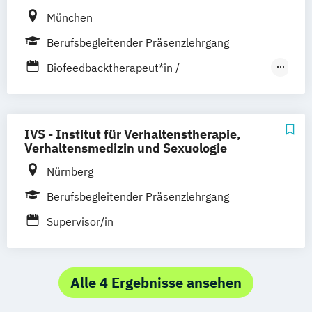
Geprüfter Gesundheitsberater /
München
Gesundheitscoach
Berufsbegleitender Präsenzlehrgang
Gesundheitssportlehrer
Biofeedbacktherapeut*in /
Kursleiter Autogenes Training
Biofeedbacktrainer*in
Mental Coach
Biofeedbacktherapeut*in /
Progressive Muskelrelaxation
Biofeedbacktrainer*in (Schwerpunkt
Stressmanagement Trainer
IVS - Institut für Verhaltenstherapie,
Neurofeedback)
Verhaltensmedizin und Sexuologie
Nürnberg
Berufsbegleitender Präsenzlehrgang
Supervisor/in
Alle 4 Ergebnisse ansehen