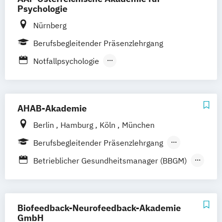
Psychologie
Nürnberg
Berufsbegleitender Präsenzlehrgang
Notfallpsychologie
Psychologische Beratung
AHAB-Akademie
Berlin
Hamburg
Köln
München
Berufsbegleitender Präsenzlehrgang
Fernlehrgang
Betrieblicher Gesundheitsmanager (BBGM)
Ernährungsberater
Fachkraft für psychosoziale
Gesundheitsförderung
Biofeedback-Neurofeedback-Akademie
Fachlehrer für Kindergesundheit
GmbH