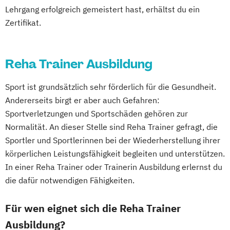
Lehrgang erfolgreich gemeistert hast, erhältst du ein
Fachkraft für Betriebliches
Zertifikat.
Gesundheitsmanagement
Fachtrainer/in für Sportrehabilitation
Reha Trainer Ausbildung
Fachwirt/in für Prävention und
Gesundheitsförderung (IHK)
Sport ist grundsätzlich sehr förderlich für die Gesundheit.
Fachwirt/in im Gesundheits- und
Andererseits birgt er aber auch Gefahren:
Sozialwesen (IHK)
Sportverletzungen und Sportschäden gehören zur
Food Coach
Normalität. An dieser Stelle sind Reha Trainer gefragt, die
Ganzheitlicher Ernährungsberater
Sportler und Sportlerinnen bei der Wiederherstellung ihrer
Geprüfter Ernährungsfachwirt
körperlichen Leistungsfähigkeit begleiten und unterstützen.
Geprüfter Fachwirt für Prävention und
In einer Reha Trainer oder Trainerin Ausbildung erlernst du
Gesundheitsförderung (IHK)
die dafür notwendigen Fähigkeiten.
Geprüfter Fachwirt im Betrieblichen
Für wen eignet sich die Reha Trainer
Gesundheitsmanagement
Gesundheitscoach
Ausbildung?