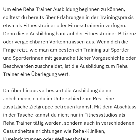
Heilpraktiker - Vorbereitung auf die
Um eine Reha Trainer Ausbildung beginnen zu können,
amtsärztliche Überprüfung
solltest du bereits über Erfahrungen in der Trainingspraxis
Ketogene Ernährung
Kindersport Trainer
etwa als Fitnesstrainer oder Fitnesstrainerin verfügen.
Krankheitsbilder im Gesundheitssport
Denn diese Ausbildung baut auf der Fitnesstrainer-B Lizenz
Life Coach
oder vergleichbaren Vorkenntnissen aus. Wenn dich die
Spiroergometrie im Gesundheitssport
Frage reizt, wie man am besten ein Training auf Sportler
Sportmentaltrainer
Sporttherapeut
und Sportlerinnen mit gesundheitlicher Vorgeschichte oder
Stress- und Burnout-Coach
Beschwerden zuschneidet, ist die Ausbildung zum Reha
Trainer eine Überlegung wert.
Wellness- und Spa-Management
Darüber hinaus verbessert die Ausbildung deine
Jobchancen, da du im Unterschied zum Rest eine
zusätzliche Zielgruppe betreuen kannst. Mit dem Abschluss
in der Tasche kannst du nicht nur in Fitnessstudios als
Reha Trainer tätig werden, sondern auch in verschiedenen
Gesundheitseinrichtungen wie Reha-Kliniken,
Kureinrichtungen oder Wellnesshotels.