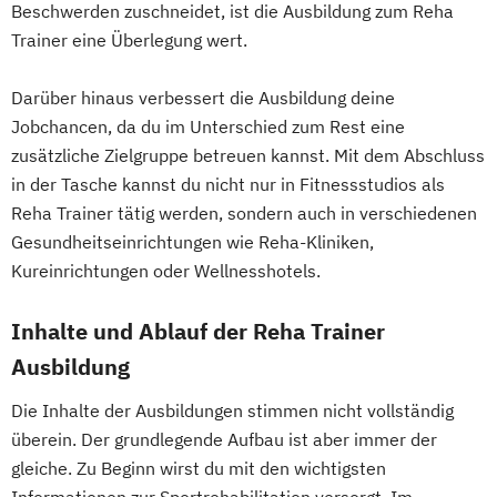
Beschwerden zuschneidet, ist die Ausbildung zum Reha
Heilpraktiker - Vorbereitung auf die
Trainer eine Überlegung wert.
amtsärztliche Überprüfung
Ketogene Ernährung
Kindersport Trainer
Darüber hinaus verbessert die Ausbildung deine
Krankheitsbilder im Gesundheitssport
Jobchancen, da du im Unterschied zum Rest eine
Life Coach
zusätzliche Zielgruppe betreuen kannst. Mit dem Abschluss
Spiroergometrie im Gesundheitssport
in der Tasche kannst du nicht nur in Fitnessstudios als
Sportmentaltrainer
Sporttherapeut
Reha Trainer tätig werden, sondern auch in verschiedenen
Stress- und Burnout-Coach
Gesundheitseinrichtungen wie Reha-Kliniken,
Wellness- und Spa-Management
Kureinrichtungen oder Wellnesshotels.
Inhalte und Ablauf der Reha Trainer
Ausbildung
Die Inhalte der Ausbildungen stimmen nicht vollständig
überein. Der grundlegende Aufbau ist aber immer der
gleiche. Zu Beginn wirst du mit den wichtigsten
Informationen zur Sportrehabilitation versorgt. Im