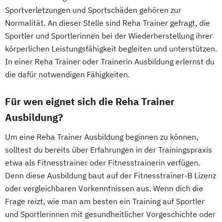
Sportverletzungen und Sportschäden gehören zur
Fachkraft für Betriebliches
Normalität. An dieser Stelle sind Reha Trainer gefragt, die
Gesundheitsmanagement
Sportler und Sportlerinnen bei der Wiederherstellung ihrer
Fachtrainer/in für Sportrehabilitation
körperlichen Leistungsfähigkeit begleiten und unterstützen.
In einer Reha Trainer oder Trainerin Ausbildung erlernst du
Fachwirt/in für Prävention und
die dafür notwendigen Fähigkeiten.
Gesundheitsförderung (IHK)
Fachwirt/in im Gesundheits- und
Für wen eignet sich die Reha Trainer
Sozialwesen (IHK)
Ausbildung?
Food Coach
Ganzheitlicher Ernährungsberater
Um eine Reha Trainer Ausbildung beginnen zu können,
Geprüfter Ernährungsfachwirt
solltest du bereits über Erfahrungen in der Trainingspraxis
Geprüfter Fachwirt für Prävention und
etwa als Fitnesstrainer oder Fitnesstrainerin verfügen.
Gesundheitsförderung (IHK)
Denn diese Ausbildung baut auf der Fitnesstrainer-B Lizenz
Geprüfter Fachwirt im Betrieblichen
oder vergleichbaren Vorkenntnissen aus. Wenn dich die
Gesundheitsmanagement
Frage reizt, wie man am besten ein Training auf Sportler
und Sportlerinnen mit gesundheitlicher Vorgeschichte oder
Gesundheitscoach