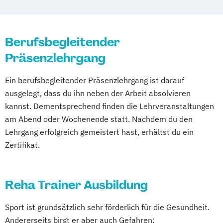
Ernährungsberater für Kinder
Waldbaden-Coach & Kursleiter/in:
Mentaltrainer Ausbildung
Ernährungsberater für Schwangere
Waldbaden
Nordic Walking Trainer Ausbildung
Ernährungsberater für Senioren
Wellnessmasseur/in
Pilates Trainer Ausbildung
Reha Trainer
Berufsbegleitender
Ernährungsberater für Sportler
Wirbelsäulentherapie nach Dorn / Breuß
Seniorentrainer Ausbildung
Präsenzlehrgang
Ernährungsberater für Sportler (inkl.
Yoga Trainer/in
Sportmassage Ausbildung
Ernährung C-Lizenz)
Ein berufsbegleitender Präsenzlehrgang ist darauf
Wirbelsäulengymnastik Trainer Ausbildung
Ernährungsberater für Sportler A-Lizenz
ausgelegt, dass du ihn neben der Arbeit absolvieren
Yoga Trainer Ausbildung
(inkl. Ernährung C-Lizenz und
kannst. Dementsprechend finden die Lehrveranstaltungen
Ernährungsberater für Sportler)
am Abend oder Wochenende statt. Nachdem du den
Lehrgang erfolgreich gemeistert hast, erhältst du ein
Ernährungsberater für vegane Ernährung
Zertifikat.
Ernährungsberater für vegetarische
Ernährung
Ernährungsberater/in A-Lizenz
Reha Trainer Ausbildung
Ernährungsberater/in B-Lizenz
Ernährungsfachwirt/in
Sport ist grundsätzlich sehr förderlich für die Gesundheit.
Fachberater für Nahrungsergänzungsmittel
Andererseits birgt er aber auch Gefahren: