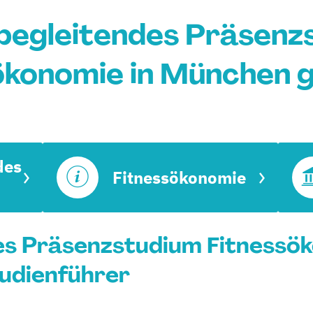
begleitendes Präsenz
ökonomie in München 
des
Fitnessökonomie
es Präsenzstudium Fitnessök
tudienführer